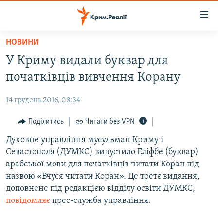
Доступність
посилання
Перейти
НОВИНИ
до
НОВИНИ
У Криму видали буквар для
основного
ВОДА.КРИМ
матеріалу
початківців вивчення Корану
ВІДЕО ТА ФОТО
Перейти
до
14 грудень 2016, 08:34
ПОЛІТИКА
основної
БЛОГИ
Поділитись
Читати без VPN
навігації
Перейти
ПОГЛЯД
Духовне управління мусульман Криму і
до
Севастополя (ДУМКС) випустило Еліфбе (буквар)
ІНТЕРВ'Ю
пошуку
арабської мови для початківців читати Коран під
ВСЕ ЗА ДЕНЬ
назвою «Вчуся читати Коран». Це третє видання,
доповнене під редакцією відділу освіти ДУМКС,
СПЕЦПРОЕКТИ
повідомляє
прес-служба управління.
ЯК ОБІЙТИ БЛОКУВАННЯ
ДЕПОРТАЦІЯ