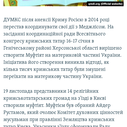
ДУМКС після анексії Криму Росією в 2014 році
перестав координувати свої дії з Меджлісом. На
засіданні координаційної ради Всесвітнього
конгресу кримських татар 16-17 січня в
Генічеському районі Херсонської області вирішено
створити Муфтіят на материковій частині України.
Ініціатива його створення виникла відтоді, як
кілька тисяч кримських татар були змушені
переїхати на материкову частину України.
19 листопада представники 14 релігійних
кримськотатарських громад на з'їзді в Києві
створили муфтіят. Муфтієм був обраний Айдер
Рустамов, який очолює Комітет духовних цінностей
мусульман при правлінні Земляцтва кримських
татар Києва. Учасники з'їзду сформували Раду