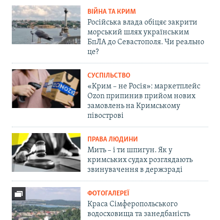
ВІЙНА ТА КРИМ
Російська влада обіцяє закрити
морський шлях українським
БпЛА до Севастополя. Чи реально
це?
СУСПІЛЬСТВО
«Крим – не Росія»: маркетплейс
Ozon припинив прийом нових
замовлень на Кримському
півострові
ПРАВА ЛЮДИНИ
Мить – і ти шпигун. Як у
кримських судах розглядають
звинувачення в держзраді
ФОТОГАЛЕРЕЇ
Краса Сімферопольського
водосховища та занедбаність