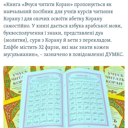
«Книга «Вчуся читати Коран» пропонується як
ВІДЕОУРОКИ «ELIFBE»
Русский
навчальний посібник для учнів курсів читання
СВІДЧЕННЯ ОКУПАЦІЇ
Корану і для охочих освоїти абетку Корану
Qırımtatar
самостійно. У книзі дається азбука арабської мови,
УКРАЇНСЬКА ПРОБЛЕМА КРИМУ
буквосполучення і знаки, представлені дуа
ДОЛУЧАЙСЯ!
ІНФОГРАФІКА
(молитви), сури з Корану й аети з перекладом.
Еліфбе містить 32 фарзи, які має знати кожен
мусульманин», – зазначено в повідомленні ДУМКС.
Усі сайти RFE/RL