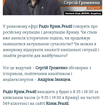
ВІДЕОУРОКИ «ELIFBE»
Русский
СВІДЧЕННЯ ОКУПАЦІЇ
Qırımtatar
УКРАЇНСЬКА ПРОБЛЕМА КРИМУ
У ранковому ефірі
Радіо Крим.Реалії
говорять про
ДОЛУЧАЙСЯ!
ІНФОГРАФІКА
російську окупацію і деокупацію Криму. Чи стала
вже анексія історичною подією, чи продовжує
залишатися актуальною сучасністю? Чи можна в
минулому відшукати аналогії нинішньої ситуації і
Усі сайти RFE/RL
знайти рецепти для майбутнього?
Усе це ведучий –
Сергій Громенко
обговорює з
істориком, політичним аналітиком і
медіаекспертом –
Андрієм Іванцем
.
Радіо Крим.Реалії
виходить у будні о 8:35 і 18:30 за
київським часом (о 9:35 і 19:30 в Криму) на частоті
549 кілогерц і на сайті
Крим.Реалії
.