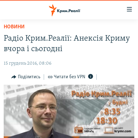
Доступність
посилання
Перейти
НОВИНИ
до
НОВИНИ
Радіо Крим.Реалії: Анексія Криму
основного
ВОДА.КРИМ
матеріалу
вчора і сьогодні
ВІДЕО ТА ФОТО
Перейти
до
15 грудень 2016, 08:06
ПОЛІТИКА
основної
БЛОГИ
Поділитись
Читати без VPN
навігації
Перейти
ПОГЛЯД
до
ІНТЕРВ'Ю
пошуку
ВСЕ ЗА ДЕНЬ
СПЕЦПРОЕКТИ
ЯК ОБІЙТИ БЛОКУВАННЯ
ДЕПОРТАЦІЯ