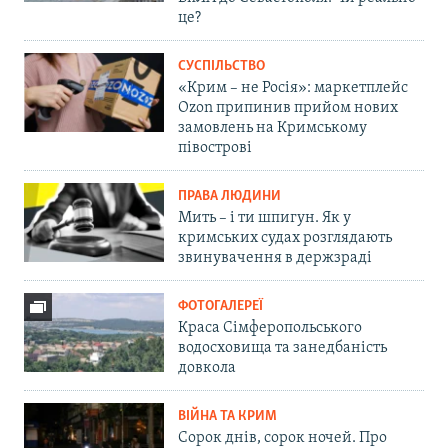
це?
СУСПІЛЬСТВО
«Крим – не Росія»: маркетплейс
Ozon припинив прийом нових
замовлень на Кримському
півострові
ПРАВА ЛЮДИНИ
Мить – і ти шпигун. Як у
кримських судах розглядають
звинувачення в держзраді
ФОТОГАЛЕРЕЇ
Краса Сімферопольського
водосховища та занедбаність
довкола
ВІЙНА ТА КРИМ
Сорок днів, сорок ночей. Про