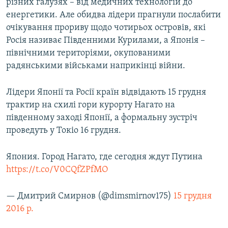
різних галузях – від медичних технологій до
енергетики. Але обидва лідери прагнули послабити
очікування прориву щодо чотирьох островів, які
Росія називає Південними Курилами, а Японія –
північними територіями, окупованими
радянськими військами наприкінці війни.
Лідери Японії та Росії країн відвідають 15 грудня
трактир на схилі гори курорту Нагато на
південному заході Японії, а формальну зустріч
проведуть у Токіо 16 грудня.
Япония. Город Нагато, где сегодня ждут Путина
https://t.co/V0CQfZPfMO
— Дмитрий Смирнов (@dimsmirnov175)
15 грудня
2016 р.