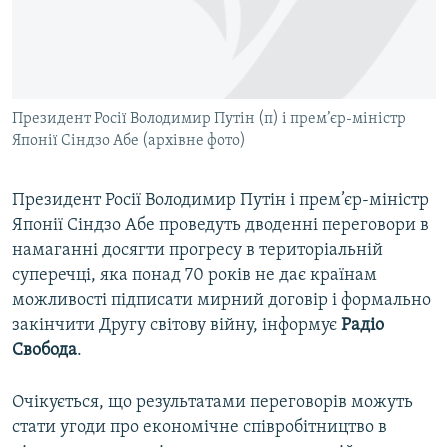
ВІДЕОУРОКИ «ELIFBE»
Русский
СВІДЧЕННЯ ОКУПАЦІЇ
Qırımtatar
УКРАЇНСЬКА ПРОБЛЕМА КРИМУ
Президент Росії Володимир Путін (п) і прем’єр-міністр
ДОЛУЧАЙСЯ!
ІНФОГРАФІКА
Японії Сіндзо Абе (архівне фото)
Президент Росії Володимир Путін і прем’єр-міністр
Усі сайти RFE/RL
Японії Сіндзо Абе проведуть дводенні переговори в
намаганні досягти прогресу в територіальній
суперечці, яка понад 70 років не дає країнам
можливості підписати мирний договір і формально
закінчити Другу світову війну, інформує
Радіо
Свобода
.
Очікується, що результатами переговорів можуть
стати угоди про економічне співробітництво в