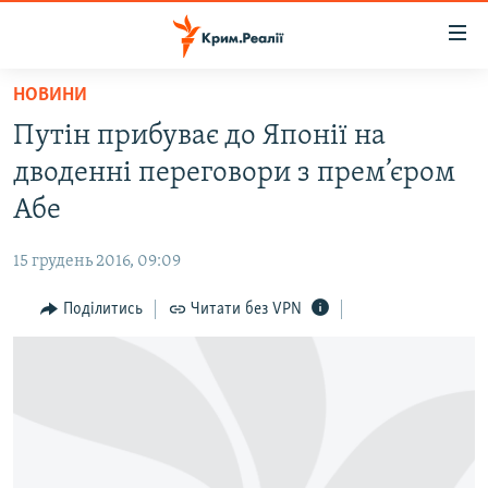
Доступність
посилання
Перейти
НОВИНИ
до
НОВИНИ
Путін прибуває до Японії на
основного
ВОДА.КРИМ
матеріалу
дводенні переговори з прем’єром
ВІДЕО ТА ФОТО
Перейти
Абе
до
ПОЛІТИКА
основної
15 грудень 2016, 09:09
БЛОГИ
навігації
Перейти
Поділитись
Читати без VPN
ПОГЛЯД
до
ІНТЕРВ'Ю
пошуку
ВСЕ ЗА ДЕНЬ
СПЕЦПРОЕКТИ
ЯК ОБІЙТИ БЛОКУВАННЯ
ДЕПОРТАЦІЯ