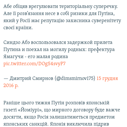
Абе обіцяв врегулювати територіальну суперечку.
Але її розв’язання несе в собі ризики для Путіна,
який у Росії має репутацію захисника суверенітету
своєї країни.
Синдзо Абэ воспользовался задержкой прилета
Путина и поехал на могилу родных: префектура
Ямагучи - его малая родина
pic.twitter.com/DOgS4svyP7
— Дмитрий Смирнов (@dimsmirnov175)
15 грудня
2016 р.
Раніше цього тижня Путін розповів японській
газеті «Йоміурі», що мирного договору буде важче
досягти, якщо Росія залишатиметься предметом
японських санкцій. Японія виключила підрив