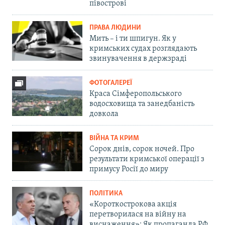
півострові
ПРАВА ЛЮДИНИ
Мить – і ти шпигун. Як у
кримських судах розглядають
звинувачення в держзраді
ФОТОГАЛЕРЕЇ
Краса Сімферопольського
водосховища та занедбаність
довкола
ВІЙНА ТА КРИМ
Сорок днів, сорок ночей. Про
результати кримської операції з
примусу Росії до миру
ПОЛІТИКА
«Короткострокова акція
перетворилася на війну на
виснаження»: Як пропаганда РФ