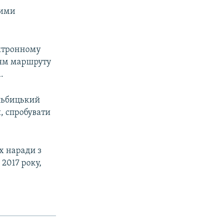
кими
ектронному
ням маршруту
.
ельбицький
, спробувати
х наради з
2017 року,