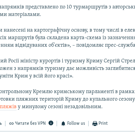
напрямків представлено по 10 турмаршрутів з авторсь
ми матеріалами.
 нанесені на картографічну основу, в тому числі в ел
всіх маршрутів була складена карта-схема із зазначен
енням відвідуваних об'єктів», – повідомляє прес-служба
й Росії міністр курортів і туризму Криму Сергій Стр
кожен з напрямків туризму дає можливість заглибитися
зуміти Крим у всій його красі».
контрольному Кремлю кримському парламенті в рамка
отовки пляжних територій Криму до купального сезону 
 пляжів
у минулому сезоні незадовільним.
ь
Читати без VPN
Follow us
Print