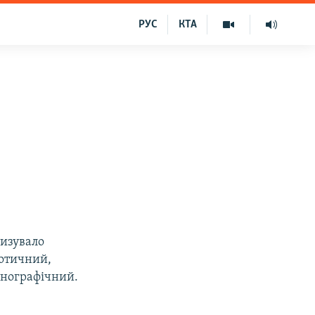
РУС
КТА
тизувало
іотичний,
тнографічний.