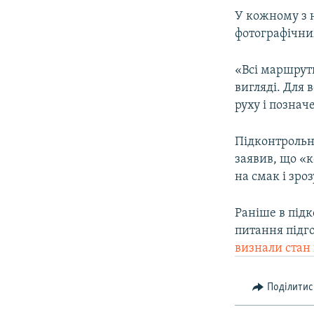
ВІДЕОУРОКИ «ELIFBE»
У кожному з 
СВІДЧЕННЯ ОКУПАЦІЇ
фотографічни
УКРАЇНСЬКА ПРОБЛЕМА КРИМУ
«Всі маршрути
ІНФОГРАФІКА
вигляді. Для 
руху і познач
Підконтрольни
заявив, що «
на смак і зро
Раніше в під
питання підг
визнали стан
Поділитис