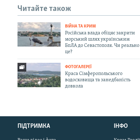
Читайте також
ВІЙНА ТА КРИМ
Російська влада обіцяє закрити
морський шлях українським
БпЛА до Севастополя. Чи реально
це?
ФОТОГАЛЕРЕЇ
Краса Сімферопольського
водосховища та занедбаність
довкола
Русский
Qırımtatar
ПІДТРИМКА
ІНФО