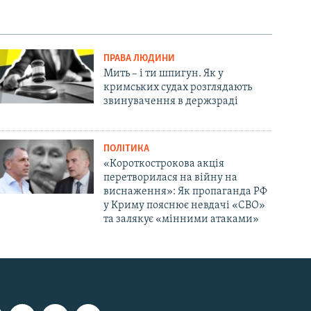
ПРАВА ЛЮДИНИ
Мить – і ти шпигун. Як у
кримських судах розглядають
звинувачення в держзраді
ПОЛІТИКА
«Короткострокова акція
перетворилася на війну на
виснаження»: Як пропаганда РФ
у Криму пояснює невдачі «СВО»
та залякує «мінними атаками»