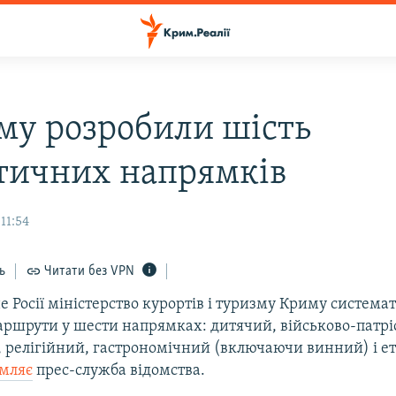
му розробили шість
тичних напрямків
11:54
ь
Читати без VPN
 Росії міністерство курортів і туризму Криму система
аршрути у шести напрямках: дитячий, військово-патр
, релігійний, гастрономічний (включаючи винний) і е
омляє
прес-служба відомства.