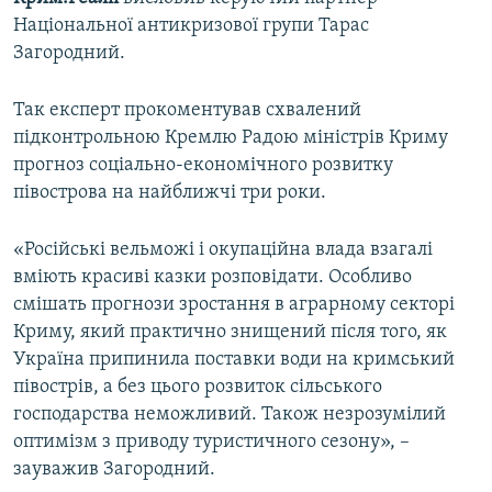
ВІДЕОУРОКИ «ELIFBE»
Національної антикризової групи Тарас
Русский
Загородний.
СВІДЧЕННЯ ОКУПАЦІЇ
Qırımtatar
УКРАЇНСЬКА ПРОБЛЕМА КРИМУ
Так експерт прокоментував схвалений
підконтрольною Кремлю Радою міністрів Криму
ДОЛУЧАЙСЯ!
ІНФОГРАФІКА
прогноз соціально-економічного розвитку
півострова на найближчі три роки.
Усі сайти RFE/RL
«Російські вельможі і окупаційна влада взагалі
вміють красиві казки розповідати. Особливо
смішать прогнози зростання в аграрному секторі
Криму, який практично знищений після того, як
Україна припинила поставки води на кримський
півострів, а без цього розвиток сільського
господарства неможливий. Також незрозумілий
оптимізм з приводу туристичного сезону», –
зауважив Загородний.