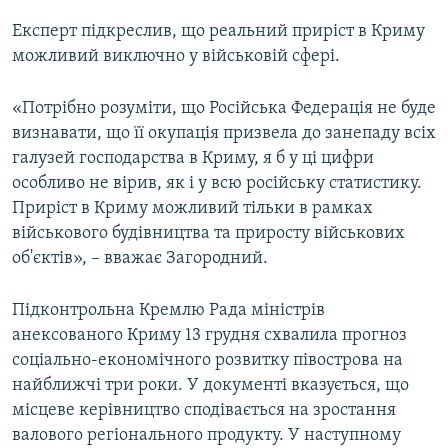
Експерт підкреслив, що реальний приріст в Криму
можливий виключно у військовій сфері.
«Потрібно розуміти, що Російська Федерація не буде
визнавати, що її окупація призвела до занепаду всіх
галузей господарства в Криму, я б у ці цифри
особливо не вірив, як і у всю російську статистику.
Приріст в Криму можливий тільки в рамках
військового будівництва та приросту військових
об'єктів», – вважає Загородний.
Підконтрольна Кремлю Рада міністрів
анексованого Криму 13 грудня схвалила прогноз
соціально-економічного розвитку півострова на
найближчі три роки. У документі вказується, що
місцеве керівництво сподівається на зростання
валового регіонального продукту. У наступному