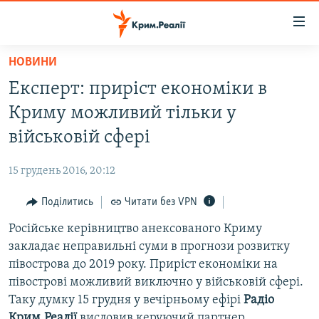
Доступність
посилання
Перейти
НОВИНИ
до
НОВИНИ
Експерт: приріст економіки в
основного
ВОДА.КРИМ
матеріалу
Криму можливий тільки у
ВІДЕО ТА ФОТО
Перейти
військовій сфері
до
ПОЛІТИКА
основної
15 грудень 2016, 20:12
БЛОГИ
навігації
Перейти
Поділитись
Читати без VPN
ПОГЛЯД
до
Російське керівництво анексованого Криму
ІНТЕРВ'Ю
пошуку
закладає неправильні суми в прогнози розвитку
ВСЕ ЗА ДЕНЬ
півострова до 2019 року. Приріст економіки на
СПЕЦПРОЕКТИ
півострові можливий виключно у військовій сфері.
Таку думку 15 грудня у вечірньому ефірі
Радіо
ЯК ОБІЙТИ БЛОКУВАННЯ
ДЕПОРТАЦІЯ
Крим.Реалії
висловив керуючий партнер