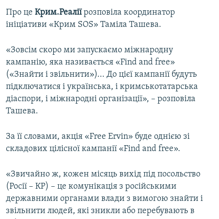
ВІДЕОУРОКИ «ELIFBE»
Про це
Крим.Реалії
розповіла координатор
Русский
ініціативи «Крим SOS» Таміла Ташева.
СВІДЧЕННЯ ОКУПАЦІЇ
Qırımtatar
УКРАЇНСЬКА ПРОБЛЕМА КРИМУ
«Зовсім скоро ми запускаємо міжнародну
ДОЛУЧАЙСЯ!
кампанію, яка називається «Find and free»
ІНФОГРАФІКА
(«Знайти і звільнити»)... До цієї кампанії будуть
підключатися і українська, і кримськотатарська
діаспори, і міжнародні організації», – розповіла
Усі сайти RFE/RL
Ташева.
За її словами, акція «Free Ervin» буде однією зі
складових цілісної кампанії «Find and free».
«Звичайно ж, кожен місяць вихід під посольство
(Росії – КР) – це комунікація з російськими
державними органами влади з вимогою знайти і
звільнити людей, які зникли або перебувають в