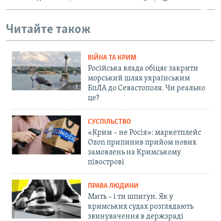
Читайте також
ВІЙНА ТА КРИМ
Російська влада обіцяє закрити
морський шлях українським
БпЛА до Севастополя. Чи реально
це?
СУСПІЛЬСТВО
«Крим – не Росія»: маркетплейс
Ozon припинив прийом нових
замовлень на Кримському
півострові
ПРАВА ЛЮДИНИ
Мить – і ти шпигун. Як у
кримських судах розглядають
звинувачення в держзраді