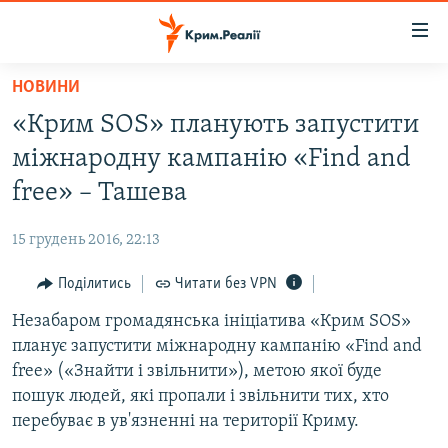
Доступність
посилання
Перейти
НОВИНИ
до
НОВИНИ
«Крим SOS» планують запустити
основного
ВОДА.КРИМ
матеріалу
міжнародну кампанію «Find and
ВІДЕО ТА ФОТО
Перейти
free» – Ташева
до
ПОЛІТИКА
основної
15 грудень 2016, 22:13
БЛОГИ
навігації
Перейти
Поділитись
Читати без VPN
ПОГЛЯД
до
Незабаром громадянська ініціатива «Крим SOS»
ІНТЕРВ'Ю
пошуку
планує запустити міжнародну кампанію «Find and
ВСЕ ЗА ДЕНЬ
free» («Знайти і звільнити»), метою якої буде
СПЕЦПРОЕКТИ
пошук людей, які пропали і звільнити тих, хто
перебуває в ув'язненні на території Криму.
ЯК ОБІЙТИ БЛОКУВАННЯ
ДЕПОРТАЦІЯ