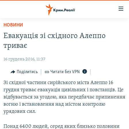
Доступність
посилання
Перейти
НОВИНИ
до
НОВИНИ
Евакуація зі східного Алеппо
основного
ВОДА.КРИМ
матеріалу
триває
ВІДЕО ТА ФОТО
Перейти
до
16 грудень 2016, 11:37
ПОЛІТИКА
основної
БЛОГИ
Поділитись
Читати без VPN
навігації
Перейти
ПОГЛЯД
Зі східної частини сирійського міста Алеппо 16
до
грудня триває евакуація цивільних і повстанців. Це
ІНТЕРВ'Ю
пошуку
відбувається за угодою, яка передбачає припинення
ВСЕ ЗА ДЕНЬ
вогню і встановлення над містом контролю
урядових сил.
СПЕЦПРОЕКТИ
ЯК ОБІЙТИ БЛОКУВАННЯ
ДЕПОРТАЦІЯ
Понад 6400 людей, серед яких близько половини