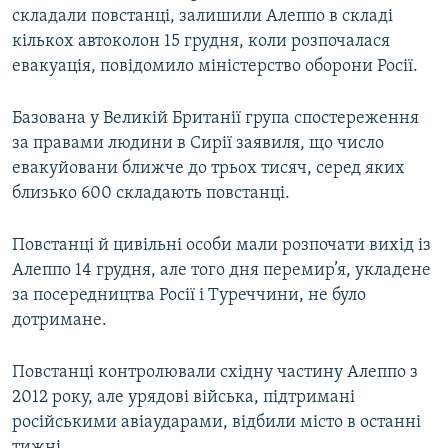
складали повстанці, залишили Алеппо в складі
ВІДЕОУРОКИ «ELIFBE»
Русский
кількох автоколон 15 грудня, коли розпочалася
СВІДЧЕННЯ ОКУПАЦІЇ
евакуація, повідомило міністерство оборони Росії.
Qırımtatar
УКРАЇНСЬКА ПРОБЛЕМА КРИМУ
Базована у Великій Британії група спостереження
ДОЛУЧАЙСЯ!
ІНФОГРАФІКА
за правами людини в Сирії заявиля, що число
евакуйовани ближче до трьох тисяч, серед яких
близько 600 складають повстанці.
Усі сайти RFE/RL
Повстанці й цивільні особи мали розпочати вихід із
Алеппо 14 грудня, але того дня перемир’я, укладене
за посередництва Росії і Туреччини, не було
дотримане.
Повстанці контролювали східну частину Алеппо з
2012 року, але урядові війська, підтримані
російськими авіаударами, відбили місто в останні
тижні.