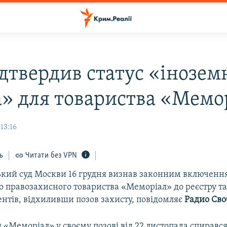
ідтвердив статус «інозем
а» для товариства «Мемо
13:16
ь
Читати без VPN
кий суд Москви 16 грудня визнав законним включенн
 правозахисного товариства «Меморіал» до реєстру т
нтів, відхиливши позов захисту, повідомляє
Радио Сво
«Меморіал» у своєму позові від 22 листопада спирався