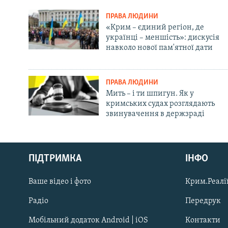
ПРАВА ЛЮДИНИ
«Крим – єдиний регіон, де
українці – меншість»: дискусія
навколо нової пам'ятної дати
ПРАВА ЛЮДИНИ
Мить – і ти шпигун. Як у
кримських судах розглядають
звинувачення в держзраді
Русский
Qırımtatar
ПІДТРИМКА
ІНФО
Ваше відео і фото
Крим.Реалії
ДОЛУЧАЙСЯ!
Радіо
Передрук
Мобільний додаток Android | iOS
Контакти