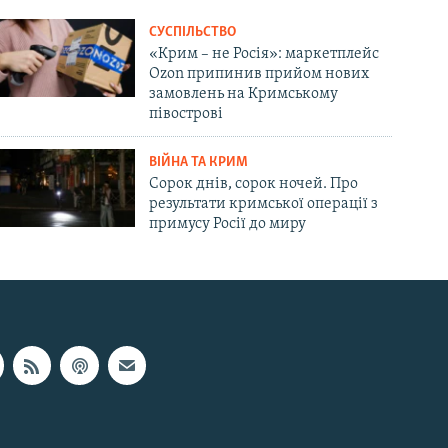
СУСПІЛЬСТВО
«Крим – не Росія»: маркетплейс
Ozon припинив прийом нових
замовлень на Кримському
півострові
ВІЙНА ТА КРИМ
Сорок днів, сорок ночей. Про
результати кримської операції з
примусу Росії до миру