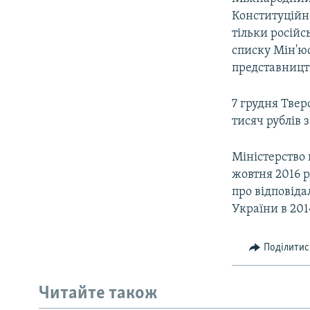
ВІДЕОУРОКИ «ELIFBE»
Конституційно
СВІДЧЕННЯ ОКУПАЦІЇ
тільки російс
списку Мін'ю
УКРАЇНСЬКА ПРОБЛЕМА КРИМУ
представництв
ІНФОГРАФІКА
7 грудня Тве
тисяч рублів 
Міністерство 
жовтня 2016 р
про відповіда
України в 201
Поділитис
Читайте також