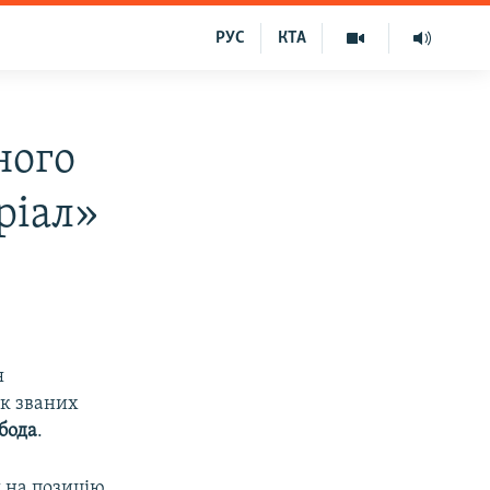
РУС
КТА
ного
ріал»
я
ак званих
бода
.
 на позицію