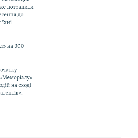
може потрапити
есення до
 їхні
л» на 300
початку
и «Меморіалу»
одій на сході
агентів».