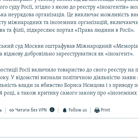
го суду Росії, згідно з якою до реєстру «іноагентів» 
ька неурядова організація. Це виключає можливість вн
сту міжнародних та іноземних організацій, включаючи
а та філії, підкреслює портал «Права людини в Росії».
рський суд Москви оштрафував Міжнародний «Меморіа
за відмову добровільно зареєструватися як «іноагент».
юстиції Росії включило товариство до свого реєстру на 
оку. У відомстві визнали політичною діяльністю заяв
льність влади за вбивство Бориса Нємцова і з приводу п
4 році, а також критику самого закону про «іноземних 
ь
Читати без VPN
Follow us
Print