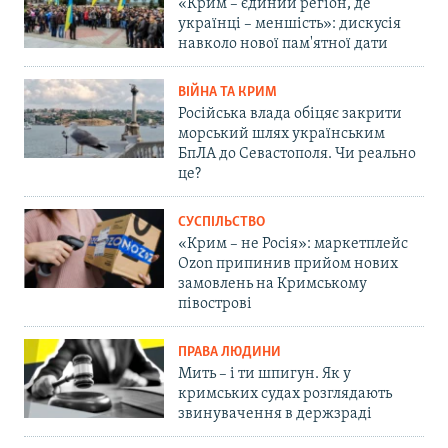
«Крим – єдиний регіон, де
українці – меншість»: дискусія
навколо нової пам'ятної дати
ВІЙНА ТА КРИМ
Російська влада обіцяє закрити
морський шлях українським
БпЛА до Севастополя. Чи реально
це?
СУСПІЛЬСТВО
«Крим – не Росія»: маркетплейс
Ozon припинив прийом нових
замовлень на Кримському
півострові
ПРАВА ЛЮДИНИ
Мить – і ти шпигун. Як у
кримських судах розглядають
звинувачення в держзраді