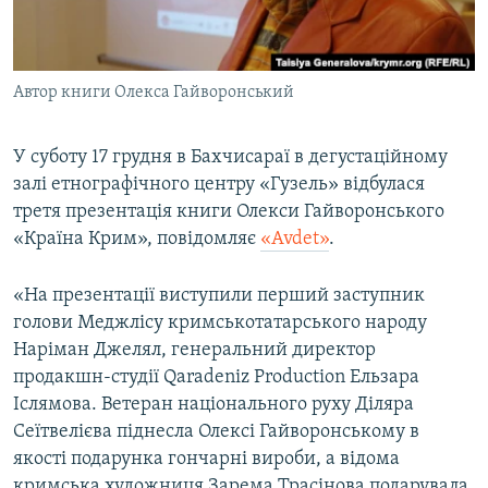
ВІДЕОУРОКИ «ELIFBE»
Русский
СВІДЧЕННЯ ОКУПАЦІЇ
Qırımtatar
Автор книги Олекса Гайворонський
УКРАЇНСЬКА ПРОБЛЕМА КРИМУ
ДОЛУЧАЙСЯ!
ІНФОГРАФІКА
У суботу 17 грудня в Бахчисараї в дегустаційному
залі етнографічного центру «Гузель» відбулася
третя презентація книги Олекси Гайворонського
Усі сайти RFE/RL
«Країна Крим», повідомляє
«Avdet»
.
«На презентації виступили перший заступник
голови Меджлісу кримськотатарського народу
Наріман Джелял, генеральний директор
продакшн-студії Qaradeniz Production Ельзара
Іслямова. Ветеран національного руху Діляра
Сеїтвелієва піднесла Олексі Гайворонському в
якості подарунка гончарні вироби, а відома
кримська художниця Зарема Трасінова подарувала