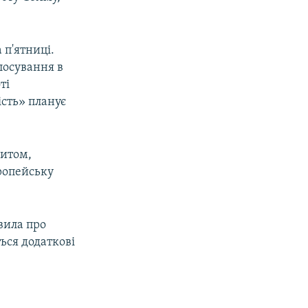
 п'ятниці.
лосування в
ті
ість» планує
зитом,
ропейську
вила про
ься додаткові