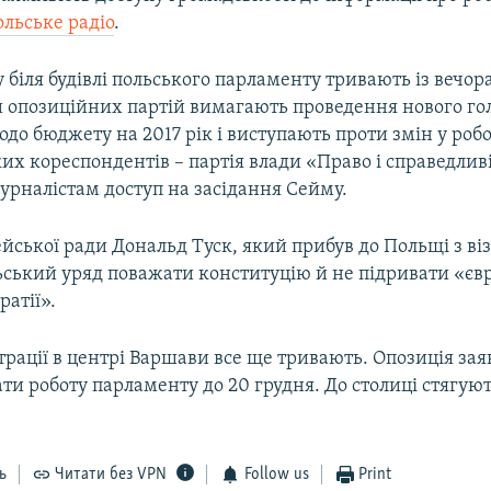
льське радіо
.
у біля будівлі польського парламенту тривають із вечора
опозиційних партій вимагають проведення нового го
до бюджету на 2017 рік і виступають проти змін у робо
х кореспондентів – партія влади «Право і справедлив
урналістам доступ на засідання Сейму.
йської ради Дональд Туск, який прибув до Польщі з ві
ьський уряд поважати конституцію й не підривати «єв
атії».
рації в центрі Варшави все ще тривають. Опозиція зая
ти роботу парламенту до 20 грудня. До столиці стягуют
ь
Читати без VPN
Follow us
Print