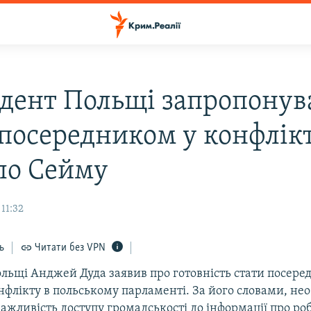
дент Польщі запропонув
 посередником у конфлікт
ло Сейму
 11:32
ь
Читати без VPN
льщі Анджей Дуда заявив про готовність стати посере
флікту в польському парламенті. За його словами, не
ажливість доступу громадськості до інформації про ро