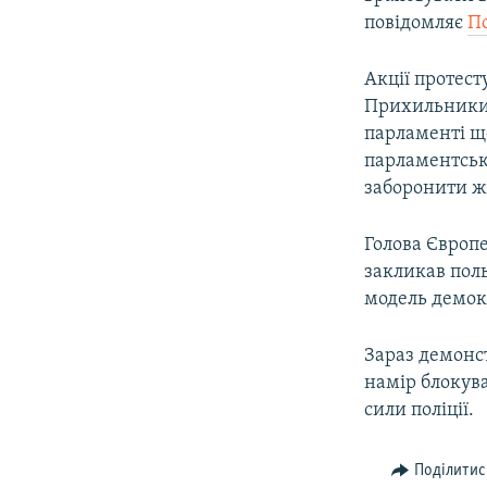
ВІДЕОУРОКИ «ELIFBE»
повідомляє
По
СВІДЧЕННЯ ОКУПАЦІЇ
Акції протест
УКРАЇНСЬКА ПРОБЛЕМА КРИМУ
Прихильники 
ІНФОГРАФІКА
парламенті що
парламентськи
заборонити ж
Голова Європе
закликав пол
модель демокр
Зараз демонст
намір блокува
сили поліції.
Поділитис