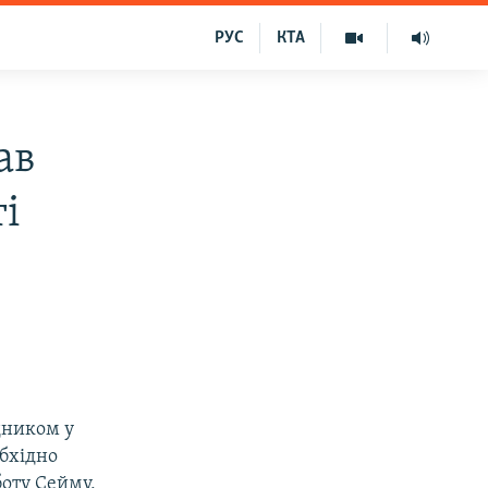
РУС
КТА
ав
і
дником у
обхідно
боту Сейму,