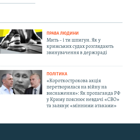
ПРАВА ЛЮДИНИ
Мить – і ти шпигун. Як у
кримських судах розглядають
звинувачення в держзраді
ПОЛІТИКА
«Короткострокова акція
перетворилася на війну на
виснаження»: Як пропаганда РФ
у Криму пояснює невдачі «СВО»
та залякує «мінними атаками»