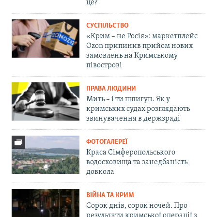
це?
СУСПІЛЬСТВО
«Крим – не Росія»: маркетплейс
Ozon припинив прийом нових
замовлень на Кримському
півострові
ПРАВА ЛЮДИНИ
Мить – і ти шпигун. Як у
кримських судах розглядають
звинувачення в держзраді
ФОТОГАЛЕРЕЇ
Краса Сімферопольського
водосховища та занедбаність
довкола
ВІЙНА ТА КРИМ
Сорок днів, сорок ночей. Про
результати кримської операції з