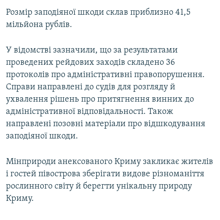
ВІДЕОУРОКИ «ELIFBE»
Розмір заподіяної шкоди склав приблизно 41,5
Русский
мільйона рублів.
СВІДЧЕННЯ ОКУПАЦІЇ
Qırımtatar
УКРАЇНСЬКА ПРОБЛЕМА КРИМУ
У відомстві зазначили, що за результатами
ДОЛУЧАЙСЯ!
проведених рейдових заходів складено 36
ІНФОГРАФІКА
протоколів про адміністративні правопорушення.
Справи направлені до судів для розгляду й
ухвалення рішень про притягнення винних до
Усі сайти RFE/RL
адміністративної відповідальності. Також
направлені позовні матеріали про відшкодування
заподіяної шкоди.
Мінприроди анексованого Криму закликає жителів
і гостей півострова зберігати видове різноманіття
рослинного світу й берегти унікальну природу
Криму.