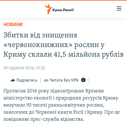
Доступність
посилання
Перейти
НОВИНИ
до
НОВИНИ
Збитки від знищення
основного
ВОДА.КРИМ
матеріалу
«червонокнижних» рослин у
ВІДЕО ТА ФОТО
Перейти
Криму склали 41,5 мільйона рублів
до
ПОЛІТИКА
основної
18 грудень 2016, 15:21
БЛОГИ
навігації
Перейти
Поділитись
Читати без VPN
ПОГЛЯД
до
Протягом 2016 року підконтрольне Кремлю
ІНТЕРВ'Ю
пошуку
міністерство екології і природних ресурсів Криму
ВСЕ ЗА ДЕНЬ
вилучило 93 тисячі ранньоквітучих рослин,
СПЕЦПРОЕКТИ
занесених до Червоної книги Росії і Криму. Про це
повідомляє прес-служба відомства.
ЯК ОБІЙТИ БЛОКУВАННЯ
ДЕПОРТАЦІЯ