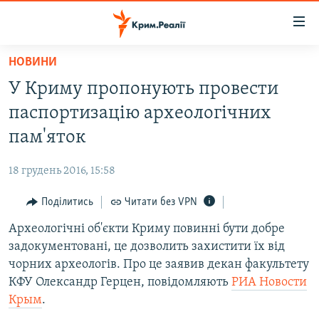
Доступність
посилання
Перейти
НОВИНИ
до
НОВИНИ
У Криму пропонують провести
основного
ВОДА.КРИМ
матеріалу
паспортизацію археологічних
ВІДЕО ТА ФОТО
Перейти
пам'яток
до
ПОЛІТИКА
основної
18 грудень 2016, 15:58
БЛОГИ
навігації
Перейти
Поділитись
Читати без VPN
ПОГЛЯД
до
Археологічні об'єкти Криму повинні бути добре
ІНТЕРВ'Ю
пошуку
задокументовані, це дозволить захистити їх від
ВСЕ ЗА ДЕНЬ
чорних археологів. Про це заявив декан факультету
СПЕЦПРОЕКТИ
КФУ Олександр Герцен, повідомляють
РИА Новости
Крым
.
ЯК ОБІЙТИ БЛОКУВАННЯ
ДЕПОРТАЦІЯ