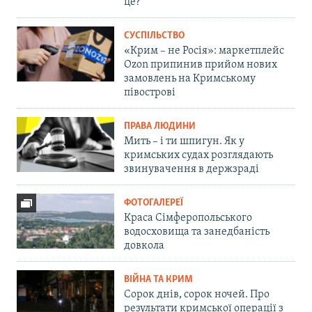
це?
СУСПІЛЬСТВО
«Крим – не Росія»: маркетплейс
Ozon припинив прийом нових
замовлень на Кримському
півострові
ПРАВА ЛЮДИНИ
Мить – і ти шпигун. Як у
кримських судах розглядають
звинувачення в держзраді
ФОТОГАЛЕРЕЇ
Краса Сімферопольського
водосховища та занедбаність
довкола
ВІЙНА ТА КРИМ
Сорок днів, сорок ночей. Про
результати кримської операції з