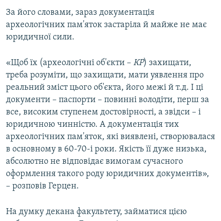
ВІДЕОУРОКИ «ELIFBE»
За його словами, зараз документація
Русский
археологічних пам'яток застаріла й майже не має
СВІДЧЕННЯ ОКУПАЦІЇ
Qırımtatar
юридичної сили.
УКРАЇНСЬКА ПРОБЛЕМА КРИМУ
ДОЛУЧАЙСЯ!
«Щоб їх (археологічні об'єкти –
КР
) захищати,
ІНФОГРАФІКА
треба розуміти, що захищати, мати уявлення про
реальний зміст цього об'єкта, його межі й т.д. І ці
документи – паспорти – повинні володіти, перш за
Усі сайти RFE/RL
все, високим ступенем достовірності, а звідси – і
юридичною чинністю. А документація тих
археологічних пам'яток, які виявлені, створювалася
в основному в 60-70-і роки. Якість її дуже низька,
абсолютно не відповідає вимогам сучасного
оформлення такого роду юридичних документів»,
– розповів Герцен.
На думку декана факультету, займатися цією