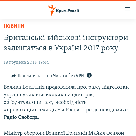
Доступність
посилання
Перейти
НОВИНИ
до
НОВИНИ
Британські військові інструктори
основного
ВОДА.КРИМ
матеріалу
залишаться в Україні 2017 року
ВІДЕО ТА ФОТО
Перейти
до
18 грудень 2016, 19:44
ПОЛІТИКА
основної
БЛОГИ
Поділитись
Читати без VPN
навігації
Перейти
ПОГЛЯД
Велика Британія продовжила програму підготовки
до
українських військових на один рік,
ІНТЕРВ'Ю
пошуку
обґрунтувавши таку необхідність
ВСЕ ЗА ДЕНЬ
«провокаційними діями Росії». Про це повідомляє
Радіо Свобода
.
СПЕЦПРОЕКТИ
ЯК ОБІЙТИ БЛОКУВАННЯ
ДЕПОРТАЦІЯ
Міністр оборони Великої Британії Майкл Феллон