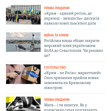
ПРАВА ЛЮДИНИ
«Крим – єдиний регіон, де
українці – меншість»: дискусія
навколо нової пам'ятної дати
ВІЙНА ТА КРИМ
Російська влада обіцяє закрити
морський шлях українським
БпЛА до Севастополя. Чи реально
це?
СУСПІЛЬСТВО
«Крим – не Росія»: маркетплейс
Ozon припинив прийом нових
замовлень на Кримському
півострові
ПРАВА ЛЮДИНИ
Мить – і ти шпигун. Як у
кримських судах розглядають