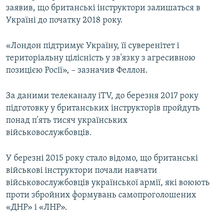
заявив, що британські інструктори залишаться в
ВІДЕОУРОКИ «ELIFBE»
Русский
Україні до початку 2018 року.
СВІДЧЕННЯ ОКУПАЦІЇ
Qırımtatar
УКРАЇНСЬКА ПРОБЛЕМА КРИМУ
«Лондон підтримує Україну, її суверенітет і
територіальну цілісність у зв'язку з агресивною
ДОЛУЧАЙСЯ!
ІНФОГРАФІКА
позицією Росії», – зазначив Феллон.
За даними телеканалу iTV, до березня 2017 року
Усі сайти RFE/RL
підготовку у британських інструкторів пройдуть
понад п'ять тисяч українських
військовослужбовців.
У березні 2015 року стало відомо, що британські
військові інструктори почали навчати
військовослужбовців української армії, які воюють
проти збройних формувань самопроголошених
«ДНР» і «ЛНР».