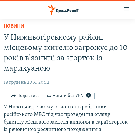
Доступність
посилання
Перейти
НОВИНИ
до
НОВИНИ
У Нижньогірському районі
основного
ВОДА.КРИМ
матеріалу
місцевому жителю загрожує до 10
ВІДЕО ТА ФОТО
Перейти
років в'язниці за згорток із
до
ПОЛІТИКА
марихуаною
основної
БЛОГИ
навігації
18 грудень 2016, 20:12
Перейти
ПОГЛЯД
до
Поділитись
Читати без VPN
ІНТЕРВ'Ю
пошуку
У Нижньогірському районі співробітники
ВСЕ ЗА ДЕНЬ
російського МВС під час проведення огляду
СПЕЦПРОЕКТИ
будинку місцевого жителя виявили в сараї згорток
із речовиною рослинного походження з
ЯК ОБІЙТИ БЛОКУВАННЯ
ДЕПОРТАЦІЯ