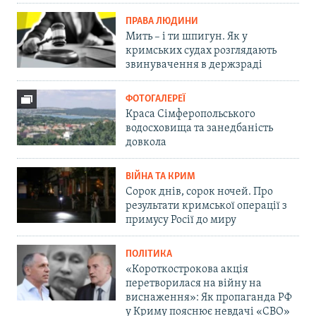
ПРАВА ЛЮДИНИ
Мить – і ти шпигун. Як у
кримських судах розглядають
звинувачення в держзраді
ФОТОГАЛЕРЕЇ
Краса Сімферопольського
водосховища та занедбаність
довкола
ВІЙНА ТА КРИМ
Сорок днів, сорок ночей. Про
результати кримської операції з
примусу Росії до миру
ПОЛІТИКА
«Короткострокова акція
перетворилася на війну на
виснаження»: Як пропаганда РФ
у Криму пояснює невдачі «СВО»