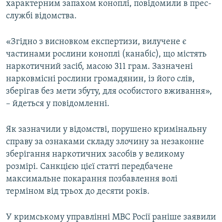
характерним запахом коноплі, повідомили в прес-
ВІДЕОУРОКИ «ELIFBE»
службі відомства.
Русский
СВІДЧЕННЯ ОКУПАЦІЇ
Qırımtatar
«Згідно з висновком експертизи, вилучене є
УКРАЇНСЬКА ПРОБЛЕМА КРИМУ
частинами рослини коноплі (канабіс), що містять
ДОЛУЧАЙСЯ!
ІНФОГРАФІКА
наркотичний засіб, масою 311 грам. Зазначені
нарковмісні рослини громадянин, із його слів,
зберігав без мети збуту, для особистого вживання»,
– йдеться у повідомленні.
Усі сайти RFE/RL
Як зазначили у відомстві, порушено кримінальну
справу за ознаками складу злочину за незаконне
зберігання наркотичних засобів у великому
розмірі. Санкцією цієї статті передбачене
максимальне покарання позбавлення волі
терміном від трьох до десяти років.
У кримському управлінні МВС Росії раніше заявили