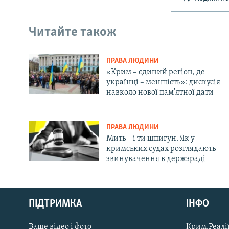
Читайте також
ПРАВА ЛЮДИНИ
«Крим – єдиний регіон, де
українці – меншість»: дискусія
навколо нової пам'ятної дати
ПРАВА ЛЮДИНИ
Мить – і ти шпигун. Як у
кримських судах розглядають
звинувачення в держзраді
Русский
Qırımtatar
ПІДТРИМКА
ІНФО
Ваше відео і фото
Крим.Реалії