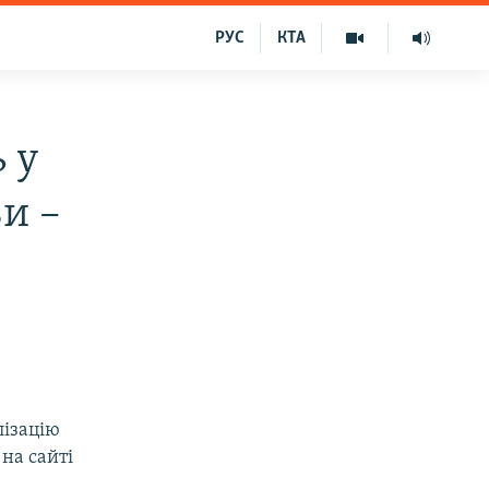
РУС
КТА
 у
ви –
лізацію
на сайті