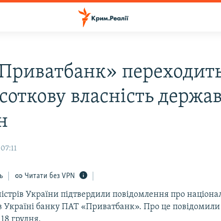
Приватбанк» переходить
соткову власність держа
н
 07:11
ь
Читати без VPN
ністрів України підтвердили повідомлення про націона
в Україні банку ПАТ «Приватбанк». Про це повідомили 
 18 грудня.