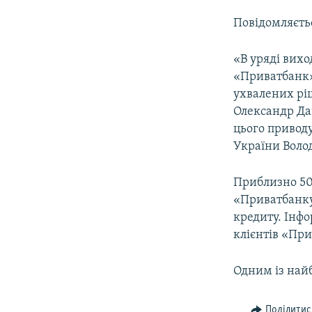
Повідомляєтьс
«В уряді вихо
«Приватбанк»,
ухвалених рі
Олександр Дан
цього привод
України Волод
Приблизно 50
«Приватбанку
кредиту. Інф
клієнтів «При
Одним із най
Поділитис