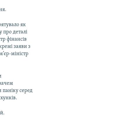
ня.
рятувало як
у про деталі
тр фінансів
кремі заяви з
м’єр-міністр
и
увачем
 паніку серед
ахунків.
й.