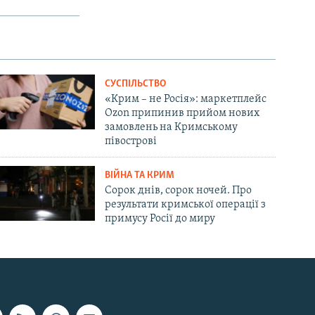
СУСПІЛЬСТВО
«Крим – не Росія»: маркетплейс
Ozon припинив прийом нових
замовлень на Кримському
півострові
ВІЙНА ТА КРИМ
Сорок днів, сорок ночей. Про
результати кримської операції з
примусу Росії до миру