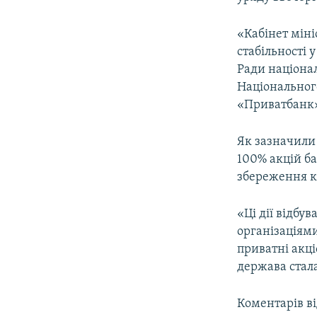
ВІДЕОУРОКИ «ELIFBE»
СВІДЧЕННЯ ОКУПАЦІЇ
«Кабінет міні
стабільності 
УКРАЇНСЬКА ПРОБЛЕМА КРИМУ
Ради націона
ІНФОГРАФІКА
Національного
«Приватбанк» 
Як зазначили 
100% акцій ба
збереження ко
«Ці дії відбу
організаціями
приватні акц
держава стал
Коментарів в