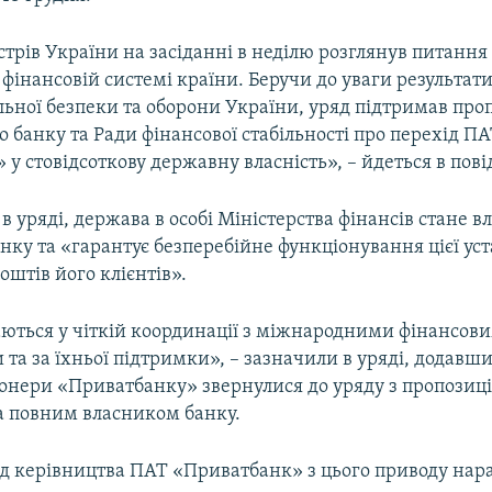
стрів України на засіданні в неділю розглянув питанн
у фінансовій системі країни. Беручи до уваги результат
льної безпеки та оборони України, уряд підтримав про
 банку та Ради фінансової стабільності про перехід П
у стовідсоткову державну власність», – йдеться в пов
в уряді, держава в особі Міністерства фінансів стане 
нку та «гарантує безперебійне функціонування цієї ус
штів його клієнтів».
ваються у чіткій координації з міжнародними фінансов
 та за їхньої підтримки», – зазначили в уряді, додавши
іонери «Приватбанку» звернулися до уряду з пропозиці
а повним власником банку.
ід керівництва ПАТ «Приватбанк» з цього приводу нара