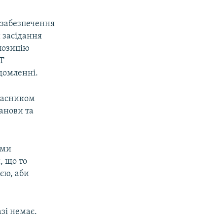
я забезпечення
и засідання
позицію
АТ
ідомленні.
власником
танови та
ими
, що то
єю, аби
зі немає.