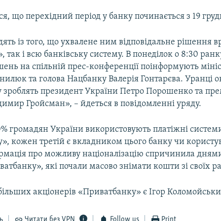
я, що перехідний період у банку починається з 19 груд
дять із того, що ухвалене ним відповідальне рішення в
 так і всю банківську систему. В понеділок о 8:30 ранк
шень на спільній прес-конференції поінформують мініс
илюк та голова Нацбанку Валерія Гонтарєва. Уранці о
у зроблять президент України Петро Порошенко та пре
имир Гройсман», – йдеться в повідомленні уряду.
% громадян України використовують платіжні систем
», кожен третій є вкладником цього банку чи корист
ормація про можливу націоналізацію спричинила днями
ватбанку», які почали масово знімати кошти зі своїх р
більших акціонерів «Приватбанку» є Ігор Коломойськи
ь
Читати без VPN
Follow us
Print