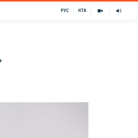
РУС
КТА
»