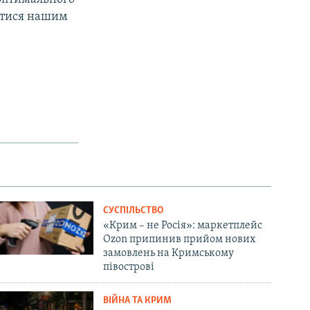
атися нашим
СУСПІЛЬСТВО
«Крим – не Росія»: маркетплейс
Ozon припинив прийом нових
замовлень на Кримському
півострові
ВІЙНА ТА КРИМ