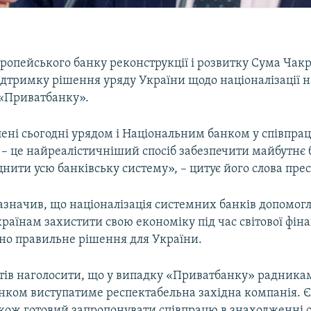
ропейського банку реконструкції і розвитку Сума Чакр
ідтримку рішення уряду України щодо націоналізації 
 «Приватбанку».
ені сьогодні урядом і Національним банком у співпрац
– це найреалістичніший спосіб забезпечити майбутнє б
нити усю банківську систему», – цитує його слова пре
азначив, що націоналізація системних банків допомог
аїнам захистити свою економіку під час світової фін
тно правильне рішення для України.
отів наголосити, що у випадку «Приватбанку» радника
анком виступатиме респектабельна західна компанія. Є
акож готовий запропонувати співпрацю в знаходженні