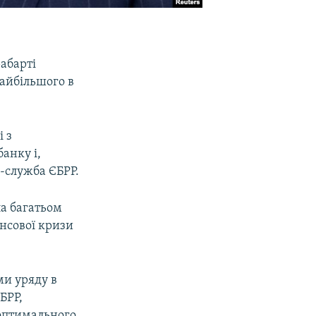
абарті
найбільшого в
і з
анку і,
с-служба ЄБРР.
ла багатьом
ансової кризи
ми уряду в
БРР,
 оптимального