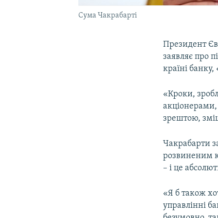
Сума Чакрабарті
Президент Єв
заявляє про п
країні банку,
«Кроки, зробл
акціонерами, 
зрештою, зміц
Чакрабарти з
розвиненим кр
– і це абсолю
«Я б також х
управлінні б
безумовно, т