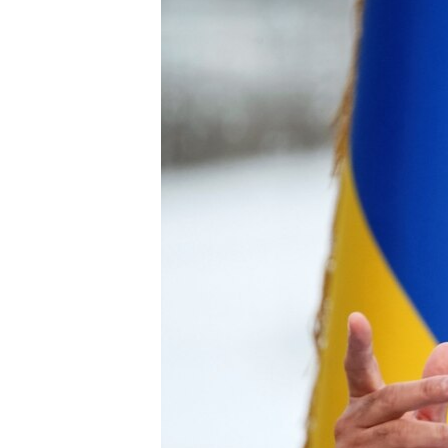
ВІДЕОУРОКИ «ELIFBE»
СВІДЧЕННЯ ОКУПАЦІЇ
УКРАЇНСЬКА ПРОБЛЕМА КРИМУ
ІНФОГРАФІКА