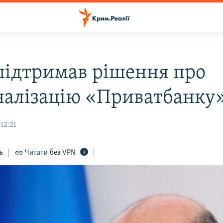
підтримав рішення про
налізацію «Приватбанку
12:21
ь
Читати без VPN