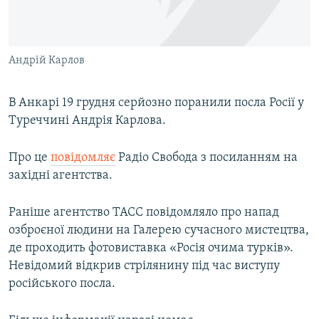
ВІДЕОУРОКИ «ELIFBE»
Русский
СВІДЧЕННЯ ОКУПАЦІЇ
Qırımtatar
Андрій Карлов
УКРАЇНСЬКА ПРОБЛЕМА КРИМУ
ДОЛУЧАЙСЯ!
ІНФОГРАФІКА
В Анкарі 19 грудня серйозно поранили посла Росії у
Туреччині Андрія Карлова.
Усі сайти RFE/RL
Про це
повідомляє
Радіо Свобода з посиланням на
західні агентства.
Раніше агентство ТАСС повідомляло про напад
озброєної людини на Галерею сучасного мистецтва,
де проходить фотовиставка «Росія очима турків».
Невідомий відкрив стрілянину під час виступу
російського посла.