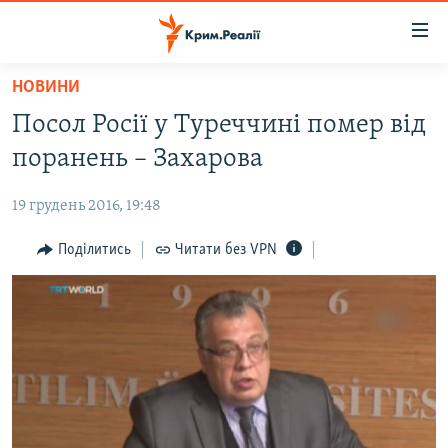
Доступність
посилання
Перейти
НОВИНИ
до
НОВИНИ
Посол Росії у Туреччині помер від
основного
ВОДА.КРИМ
матеріалу
поранень – Захарова
ВІДЕО ТА ФОТО
Перейти
до
19 грудень 2016, 19:48
ПОЛІТИКА
основної
БЛОГИ
Поділитись
Читати без VPN
навігації
Перейти
ПОГЛЯД
до
ІНТЕРВ'Ю
пошуку
ВСЕ ЗА ДЕНЬ
СПЕЦПРОЕКТИ
ЯК ОБІЙТИ БЛОКУВАННЯ
ДЕПОРТАЦІЯ