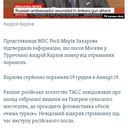
ВІДЕОУРОКИ «ELIFBE»
Русский
СВІДЧЕННЯ ОКУПАЦІЇ
Qırımtatar
Андрій Карлов
УКРАЇНСЬКА ПРОБЛЕМА КРИМУ
ДОЛУЧАЙСЯ!
ІНФОГРАФІКА
Представниця МЗС Росії Марія Захарова
підтвердила інформацію, що посол Москви у
Туреччині Андрій Карлов помер від отриманих
Усі сайти RFE/RL
поранень.
Карлова серйозно поранили 19 грудня в Анкарі 19.
Раніше російське агентство ТАСС повідомляло про
напад озброєної людини на Галерею сучасного
мистецтва, де проходить фотовиставка «Росія
очима турків». Невідомий відкрив стрілянину під
час виступу російського посла.