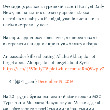
Очевидець розповів турецькій газеті Hurriyet Daily
News, що нападник спочатку зробив кілька
пострілів у повітря в бік відвідувачів виставки, а
потім вистрелив у посла.
На оприлюдненому відео чути, як перед тим як
вистрелити нападник крикнув «Аллагу акбар».
Ambassador killer shouting 'Allahu Akbar, do not
forget about Aleppo, do not forget about Syria'
https://t.co/sj5VJm1yUV
pic.twitter.com/dRnQVwpfy7
— RT (@RT_com)
December 19, 2016
На 20 грудня був запланований візит голови МЗС
Туреччини Мевлюта Чавушоглу до Москви, де він
мав обговорити з російськими та іранськими