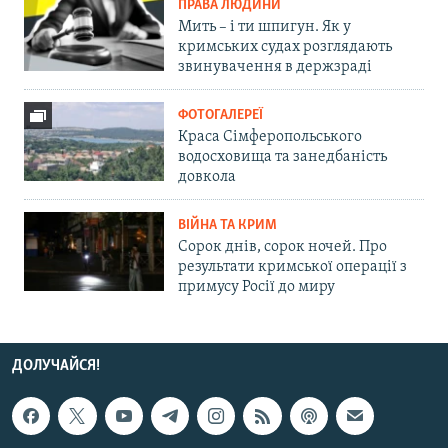
ПРАВА ЛЮДИНИ
Мить – і ти шпигун. Як у
кримських судах розглядають
звинувачення в держзраді
ФОТОГАЛЕРЕЇ
Краса Сімферопольського
водосховища та занедбаність
довкола
ВІЙНА ТА КРИМ
Сорок днів, сорок ночей. Про
результати кримської операції з
примусу Росії до миру
ДОЛУЧАЙСЯ!