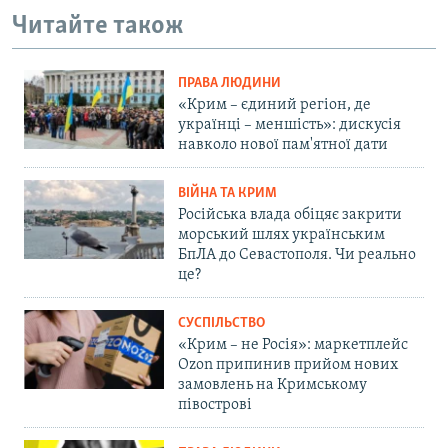
Читайте також
ПРАВА ЛЮДИНИ
«Крим – єдиний регіон, де
українці – меншість»: дискусія
навколо нової пам'ятної дати
ВІЙНА ТА КРИМ
Російська влада обіцяє закрити
морський шлях українським
БпЛА до Севастополя. Чи реально
це?
СУСПІЛЬСТВО
«Крим – не Росія»: маркетплейс
Ozon припинив прийом нових
замовлень на Кримському
півострові