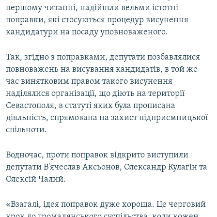
першому читанні, надійшли вельми істотні
ВІДЕОУРОКИ «ELIFBE»
Русский
поправки, які стосуються процедур висунення
СВІДЧЕННЯ ОКУПАЦІЇ
кандидатури на посаду уповноваженого.
Qırımtatar
УКРАЇНСЬКА ПРОБЛЕМА КРИМУ
Так, згідно з поправками, депутати позбавлялися
ДОЛУЧАЙСЯ!
ІНФОГРАФІКА
повноважень на висування кандидатів, в той же
час винятковим правом такого висунення
наділялися організації, що діють на території
Севастополя, в статуті яких була прописана
Усі сайти RFE/RL
діяльність, спрямована на захист підприємницької
спільноти.
Водночас, проти поправок відкрито виступили
депутати В'ячеслав Аксьонов, Олександр Кулагін та
Олексій Чалий.
«Взагалі, ідея поправок дуже хороша. Це черговий
крок до громадянського суспільства, коли кожен