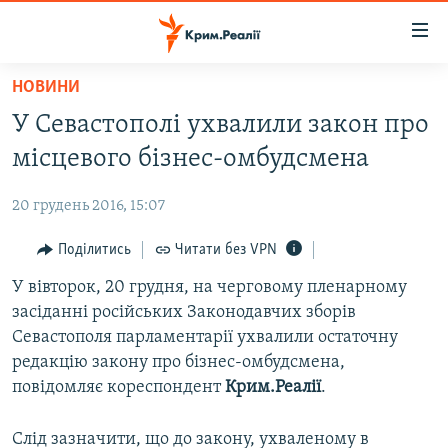
Доступність
посилання
Перейти
НОВИНИ
до
НОВИНИ
У Севастополі ухвалили закон про
основного
ВОДА.КРИМ
матеріалу
місцевого бізнес-омбудсмена
ВІДЕО ТА ФОТО
Перейти
до
20 грудень 2016, 15:07
ПОЛІТИКА
основної
БЛОГИ
Поділитись
Читати без VPN
навігації
Перейти
ПОГЛЯД
У вівторок, 20 грудня, на черговому пленарному
до
засіданні російських Законодавчих зборів
ІНТЕРВ'Ю
пошуку
Севастополя парламентарії ухвалили остаточну
ВСЕ ЗА ДЕНЬ
редакцію закону про бізнес-омбудсмена,
повідомляє кореспондент
Крим.Реалії
.
СПЕЦПРОЕКТИ
ЯК ОБІЙТИ БЛОКУВАННЯ
ДЕПОРТАЦІЯ
Слід зазначити, що до закону, ухваленому в