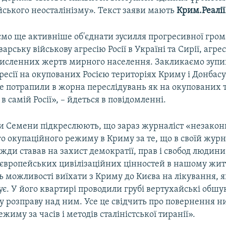
йського неосталінізму». Текст заяви мають
Крим.Реалії
мо ще активніше об'єднати зусилля прогресивної грома
арську військову агресію Росії в Україні та Сирії, агре
численних жертв мирного населення. Закликаємо зуп
ресії на окупованих Росією територіях Криму і Донбасу
же потрапили в жорна переслідувань як на окупованих 
 в самій Росії», – йдеться в повідомленні.
 Семени підкреслюють, що зараз журналіст «незакон
го окупаційного режиму в Криму за те, що в своїй журн
вжди ставав на захист демократії, прав і свобод людини
європейських цивілізаційних цінностей в нашому житт
 можливості виїхати з Криму до Києва на лікування, я
ує. У його квартирі проводили грубі вертухайські обшу
у розправу над ним. Усе це свідчить про повернення 
жиму за часів і методів сталіністської тиранії».