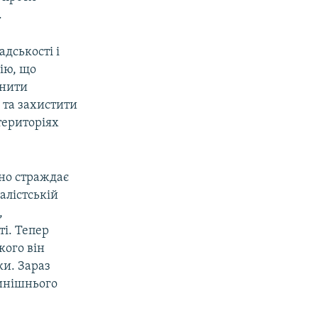
.
дськості і
сію, що
инити
 та захистити
територіях
но страждає
алістській
,
і. Тепер
кого він
ки. Зараз
нинішнього