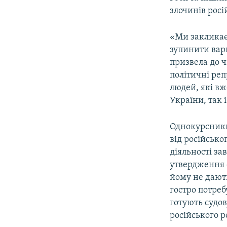
ВІДЕОУРОКИ «ELIFBE»
злочинів росі
СВІДЧЕННЯ ОКУПАЦІЇ
«Ми закликає
УКРАЇНСЬКА ПРОБЛЕМА КРИМУ
зупинити варв
ІНФОГРАФІКА
призвела до 
політичні реп
людей, які в
України, так і
Однокурсники
від російсько
діяльності за
утвердження 
йому не дають
гостро потреб
готують судов
російського ре