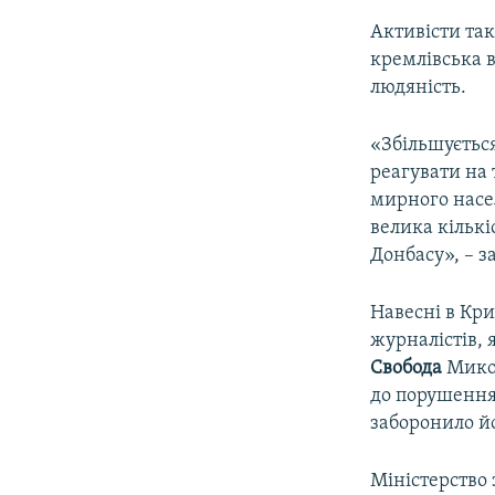
Активісти так
кремлівська в
людяність.
«Збільшується
реагувати на 
мирного насел
велика кількі
Донбасу», – 
Навесні в Кр
журналістів, 
Свобода
Микол
до порушення 
заборонило й
Міністерство