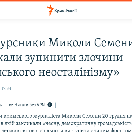
урсники Миколи Семен
кали зупинити злочини
йського неосталінізму»
 17:34
ь
Читати без VPN
 кримського журналіста Миколи Семени 20 грудня н
, в якій закликали «чесну, демократичну громадськість
х держав світової спільноти виступити єдиним фронтом