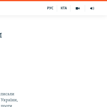
РУС
КТА
и
аписали
 України,
 проти