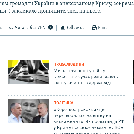
ням громадян України в анексованому Криму, зокрема
и, і закликало припинити тиск на нього.
ь
Читати без VPN
Follow us
Print
ПРАВА ЛЮДИНИ
Мить – і ти шпигун. Як у
кримських судах розглядають
звинувачення в держзраді
ПОЛІТИКА
«Короткострокова акція
перетворилася на війну на
виснаження»: Як пропаганда РФ
у Криму пояснює невдачі «СВО»
та залякує «мінними атаками»