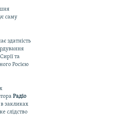
ішня
ує саму
ає здатність
ардування
Сирії та
ного Росією
х
втора
Радіо
в закликах
ке слідство