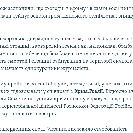
ож зазначили, що сьогодні в Криму і в самій Росії нин
лада руйнує основи громадянського суспільства, знищ
 моральна деградація суспільства, яке все більше втрач
такі страшні, варварські злочини як, наприклад, бомб
ення і загибель під бомбами сотень невинних дітей у 
сть смертей і страшні руйнування на території окупова
зазначають однокурсники журналіста.
иму пройшли масові обшуки, в тому числі, у незалежни
яких підозрювали у співпраці з
Крим.Реалії
. Відносно а
и Семени порушили кримінальну справу за підозрою 
територіальної цілісності Російської Федерації. Російсь
ому залишати півострів.
 закордонних справ України висловило стурбованість