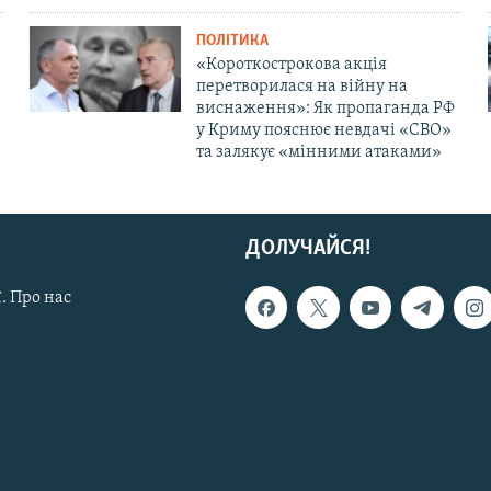
ПОЛІТИКА
«Короткострокова акція
перетворилася на війну на
виснаження»: Як пропаганда РФ
у Криму пояснює невдачі «СВО»
та залякує «мінними атаками»
ДОЛУЧАЙСЯ!
. Про нас