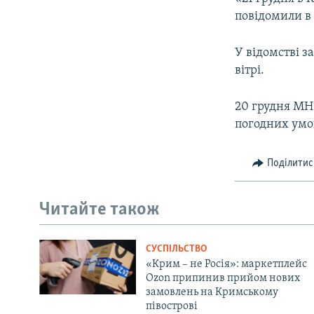
ВІДЕОУРОКИ «ELIFBE»
повідомили в
СВІДЧЕННЯ ОКУПАЦІЇ
У відомстві 
УКРАЇНСЬКА ПРОБЛЕМА КРИМУ
вітрі.
ІНФОГРАФІКА
20 грудня МНС
погодних умо
Поділитис
Читайте також
СУСПІЛЬСТВО
«Крим – не Росія»: маркетплейс
Ozon припинив прийом нових
замовлень на Кримському
півострові