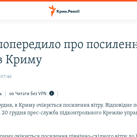
опередило про посилен
 в Криму
 07:46
ь
Читати без VPN
грудня, в Криму очікується посилення вітру. Відповідне
 20 грудня прес-служба підконтрольного Кремлю упр
Криму очікується посилення північно-східного вітру до 1