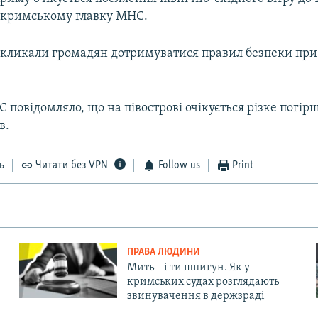
 кримському главку МНС.
закликали громадян дотримуватися правил безпеки пр
 повідомляло, що на півострові очікується різке погі
в.
ь
Читати без VPN
Follow us
Print
ПРАВА ЛЮДИНИ
Мить – і ти шпигун. Як у
кримських судах розглядають
звинувачення в держзраді