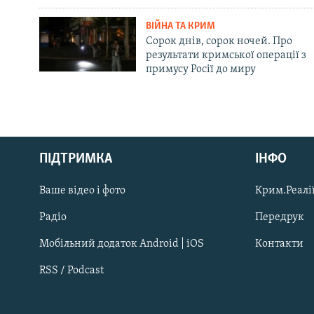
ВІЙНА ТА КРИМ
Сорок днів, сорок ночей. Про
результати кримської операції з
примусу Росії до миру
Русский
Qırımtatar
ПІДТРИМКА
ІНФО
Ваше відео і фото
Крим.Реалії
ДОЛУЧАЙСЯ!
Радіо
Передрук
Мобільний додаток Android | iOS
Контакти
RSS / Podcast
Усі сайти RFE/RL