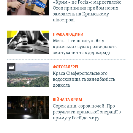
«Крим – не Росія»: маркетплейс
Ozon припинив прийом нових
замовлень на Кримському
півострові
ПРАВА ЛЮДИНИ
Мить – і ти шпигун. Як у
кримських судах розглядають
звинувачення в держзраді
ФОТОГАЛЕРЕЇ
Краса Сімферопольського
водосховища та занедбаність
довкола
ВІЙНА ТА КРИМ
Сорок днів, сорок ночей. Про
результати кримської операції з
примусу Росії до миру