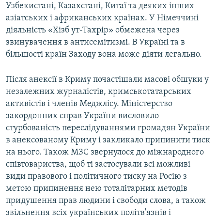
Узбекистані, Казахстані, Китаї та деяких інших
азіатських і африканських країнах. У Німеччині
діяльність «Хізб ут-Тахрір» обмежена через
звинувачення в антисемітизмі. В Україні та в
більшості країн Заходу вона може діяти легально.
Після анексії в Криму почастішали масові обшуки у
незалежних журналістів, кримськотатарських
активістів і членів Меджлісу. Міністерство
закордонних справ України висловило
стурбованість переслідуваннями громадян України
в анексованому Криму і закликало припинити тиск
на нього. Також МЗС звернулося до міжнародного
співтовариства, щоб ті застосували всі можливі
види правового і політичного тиску на Росію з
метою припинення нею тоталітарних методів
придушення прав людини і свободи слова, а також
звільнення всіх українських політв'язнів і