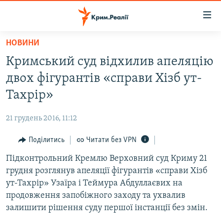
Доступність
посилання
Перейти
НОВИНИ
до
НОВИНИ
Кримський суд відхилив апеляцію
основного
ВОДА.КРИМ
матеріалу
двох фігурантів «справи Хізб ут-
ВІДЕО ТА ФОТО
Перейти
Тахрір»
до
ПОЛІТИКА
основної
21 грудень 2016, 11:12
БЛОГИ
навігації
Перейти
Поділитись
Читати без VPN
ПОГЛЯД
до
Підконтрольний Кремлю Верховний суд Криму 21
ІНТЕРВ'Ю
пошуку
грудня розглянув апеляції фігурантів «справи Хізб
ВСЕ ЗА ДЕНЬ
ут-Тахрір» Узаїра і Теймура Абдуллаєвих на
СПЕЦПРОЕКТИ
продовження запобіжного заходу та ухвалив
залишити рішення суду першої інстанції без змін.
ЯК ОБІЙТИ БЛОКУВАННЯ
ДЕПОРТАЦІЯ