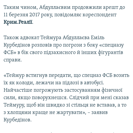
ВІДЕОУРОКИ «ELIFBE»
Таким чином, Абдуллаєвим продовжили арешт до
Русский
11 березня 2017 року, повідомляє кореспондент
СВІДЧЕННЯ ОКУПАЦІЇ
Qırımtatar
Крим.Реалії
.
УКРАЇНСЬКА ПРОБЛЕМА КРИМУ
ДОЛУЧАЙСЯ!
Також адвокат Теймура Абдуллаєва Еміль
ІНФОГРАФІКА
Курбедінов розповів про погрози з боку «спецназу
ФСБ» в бік свого підзахисного й інших фігурантів
справи.
Усі сайти RFE/RL
«Теймур встигнув передати, що спецназ ФСБ возить
їх як колоди, лежачи на підлозі в автобусі.
Найчастіше погрожують застосуванням фізичної
сили, якщо поворухнешся. Слідчий при мені сказав
Теймуру, щоб він швидко зі стільця не вставав, а то
з хлопцями краще не жартувати», – заявив
Курбедінов.