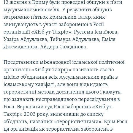
12 жовтня в Криму були проведені обшуки в п'яти
мусульманських сім'ях. У результаті обшуків
затримано п'ятьох кримських татар, яких
звинувачують в участі забороненої в Росії
організації «Хізб ут-Тахрір»: Рустема Ісмаїлова,
Узаїра Абдуллаєва, Теймура Абдуллаєва, Еміля
Джемаденова, Айдера Саледінова.
Представники міжнародної ісламської політичної
організації «Хізб ут-Тахрір» називають своєю
місією об'єднання всіх мусульманських країн в
ісламському халіфаті, але вони відкидають
терористичні методи досягнення цього і кажуть,
що зазнають несправедливого переслідування в
Росії. Верховний суд Росії заборонив «Хізб ут-
Тахрір» 2003 року, включивши до списку
об'єднань, названих «терористичними». Крім Росії
ця організація як терористична заборонена в