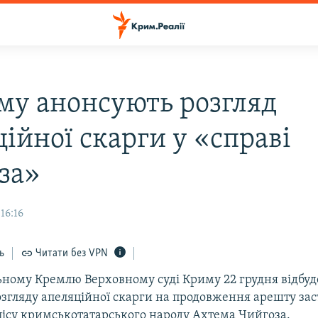
му анонсують розгляд
ійної скарги у «справі
за»
16:16
ь
Читати без VPN
ьному Кремлю Верховному суді Криму 22 грудня відбуд
розгляду апеляційної скарги на продовження арешту за
ісу кримськотатарського народу Ахтема Чийгоза.