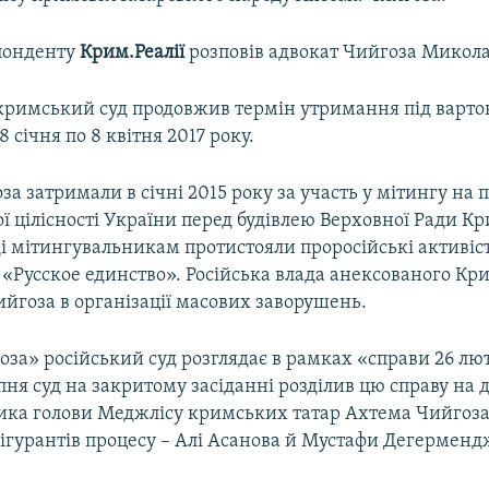
понденту
Крим.Реалії
розповів адвокат Чийгоза Микола
кримський суд продовжив термін утримання під варто
 8 січня по 8 квітня 2017 року.
а затримали в січні 2015 року за участь у мітингу на 
ї цілісності України перед будівлею Верховної Ради К
ді мітингувальникам протистояли проросійські активіст
ії «Русское единство». Російська влада анексованого Кр
йгоза в організації масових заворушень.
за» російський суд розглядає в рамках «справи 26 лют
ипня суд на закритому засіданні розділив цю справу на д
ика голови Меджлісу кримських татар Ахтема Чийгоза
ігурантів процесу – Алі Асанова й Мустафи Дегерменд