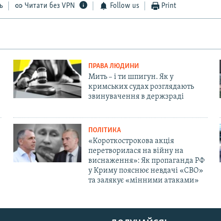
ь
Читати без VPN
Follow us
Print
ПРАВА ЛЮДИНИ
Мить – і ти шпигун. Як у
кримських судах розглядають
звинувачення в держзраді
ПОЛІТИКА
«Короткострокова акція
перетворилася на війну на
виснаження»: Як пропаганда РФ
у Криму пояснює невдачі «СВО»
та залякує «мінними атаками»