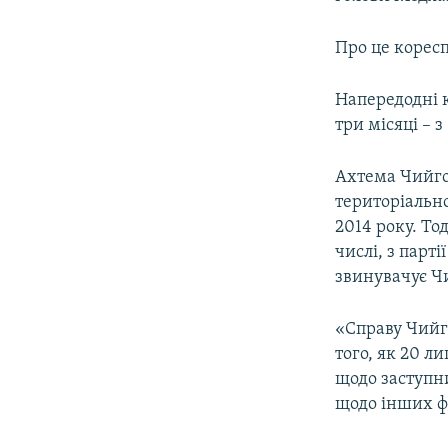
ВІДЕОУРОКИ «ELIFBE»
СВІДЧЕННЯ ОКУПАЦІЇ
Про це корес
УКРАЇНСЬКА ПРОБЛЕМА КРИМУ
Напередодні 
ІНФОГРАФІКА
три місяці – з
Ахтема Чийгоз
територіально
2014 року. То
числі, з парт
звинувачує Чи
«Справу Чийго
того, як 20 л
щодо заступн
щодо інших ф