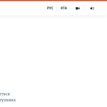
РУС
КТА
еться
ступника