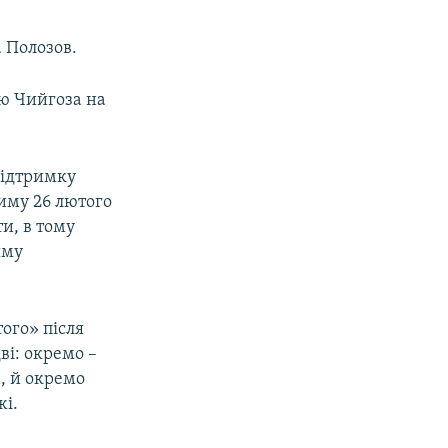
 Полозов.
ю Чийгоза на
підтримку
риму 26 лютого
и, в тому
иму
ого» після
ві: окремо –
, й окремо
жі.