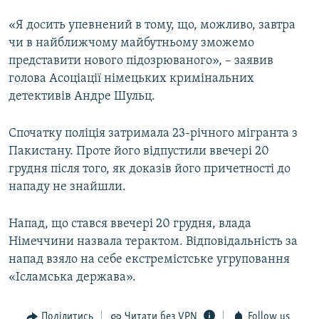
«Я досить упевнений в тому, що, можливо, завтра
чи в найближчому майбутньому зможемо
представити нового підозрюваного», – заявив
голова Асоціації німецьких кримінальних
детективів Андре Шульц.
Спочатку поліція затримала 23-річного мігранта з
Пакистану. Проте його відпустили ввечері 20
грудня після того, як доказів його причетності до
нападу не знайшли.
Напад, що стався ввечері 20 грудня, влада
Німеччини назвала терактом. Відповідальність за
напад взяло на себе екстремістське угруповання
«Ісламська держава».
Поділитись
Читати без VPN
Follow us