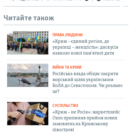
Читайте також
ПРАВА ЛЮДИНИ
«Крим – єдиний регіон, де
українці – меншість»: дискусія
навколо нової пам'ятної дати
ВІЙНА ТА КРИМ
Російська влада обіцяє закрити
морський шлях українським
БпЛА до Севастополя. Чи реально
це?
СУСПІЛЬСТВО
«Крим – не Росія»: маркетплейс
Ozon припинив прийом нових
замовлень на Кримському
півострові