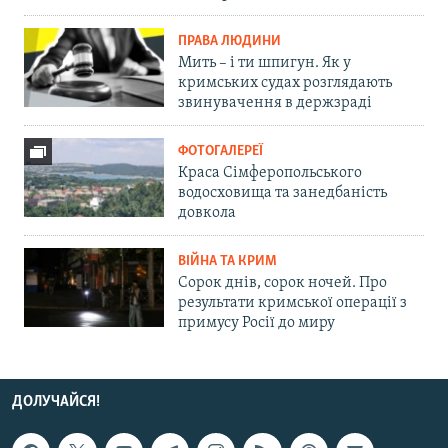
ПРАВА ЛЮДИНИ
Мить – і ти шпигун. Як у
кримських судах розглядають
звинувачення в держзраді
ФОТОГАЛЕРЕЇ
Краса Сімферопольського
водосховища та занедбаність
довкола
ВІЙНА ТА КРИМ
Сорок днів, сорок ночей. Про
результати кримської операції з
примусу Росії до миру
ДОЛУЧАЙСЯ!