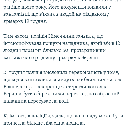
Spiegel, чоловік прибув до Німеччини як біженець
ВІДЕОУРОКИ «ELIFBE»
раніше цього року. Його документи виявили у
Русский
вантажівці, що в’їхала в людей на різдвяному
СВІДЧЕННЯ ОКУПАЦІЇ
Qırımtatar
ярмарку 19 грудня.
УКРАЇНСЬКА ПРОБЛЕМА КРИМУ
ДОЛУЧАЙСЯ!
Тим часом, поліція Німеччини заявила, що
ІНФОГРАФІКА
інтенсифікувала пошуки нападника, який вбив 12
людей і поранив близько 50, протаранивши
вантажівкою різдвяну ярмарку в Берліні.
Усі сайти RFE/RL
21 грудня поліція висловила переконаність у тому,
що водія вантажівки знайдуть найближчим часом.
Водночас правоохоронці застерегли жителів
Берліна бути обережними через те, що озброєний
нападник перебуває на волі.
Крім того, в поліції додали, що до нападу може бути
причетна більше ніж одна людина.