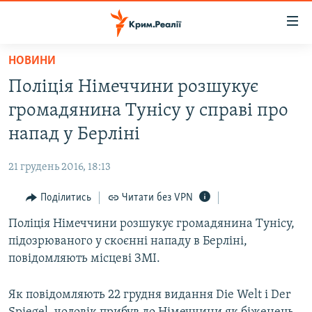
Доступність
посилання
Перейти
НОВИНИ
до
НОВИНИ
Поліція Німеччини розшукує
основного
ВОДА.КРИМ
матеріалу
громадянина Тунісу у справі про
ВІДЕО ТА ФОТО
Перейти
напад у Берліні
до
ПОЛІТИКА
основної
21 грудень 2016, 18:13
БЛОГИ
навігації
Перейти
Поділитись
Читати без VPN
ПОГЛЯД
до
Поліція Німеччини розшукує громадянина Тунісу,
ІНТЕРВ'Ю
пошуку
підозрюваного у скоєнні нападу в Берліні,
ВСЕ ЗА ДЕНЬ
повідомляють місцеві ЗМІ.
СПЕЦПРОЕКТИ
Як повідомляють 22 грудня видання Die Welt і Der
ЯК ОБІЙТИ БЛОКУВАННЯ
ДЕПОРТАЦІЯ