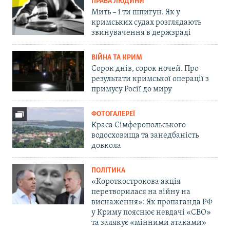
ПРАВА ЛЮДИНИ
Мить – і ти шпигун. Як у
кримських судах розглядають
звинувачення в держзраді
ВІЙНА ТА КРИМ
Сорок днів, сорок ночей. Про
результати кримської операції з
примусу Росії до миру
ФОТОГАЛЕРЕЇ
Краса Сімферопольського
водосховища та занедбаність
довкола
ПОЛІТИКА
«Короткострокова акція
перетворилася на війну на
виснаження»: Як пропаганда РФ
у Криму пояснює невдачі «СВО»
та залякує «мінними атаками»