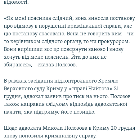
відомості.
ВІДЕОУРОКИ «ELIFBE»
Русский
СВІДЧЕННЯ ОКУПАЦІЇ
«Як мені пояснила слідчий, вона винесла постанову
Qırımtatar
про відмову в порушенні кримінальної справи, але
УКРАЇНСЬКА ПРОБЛЕМА КРИМУ
цю постанову скасовано. Вона не говорить ким – чи
ДОЛУЧАЙСЯ!
ІНФОГРАФІКА
то керівником слідчого органу, то чи прокурором.
Вони вирішили все це повернути заново і знову
хочуть від мене пояснень. Йти до них не
збираюся», – сказав Полозов.
Усі сайти RFE/RL
В рамках засідання підконтрольного Кремлю
Верховного суду Криму у «справі Чийгоза» 21
грудня, адвокат заявив про тиск на нього. Полозов
також направив слідчому відповідь адвокатської
палати, яка підтримує його позицію.
Щодо адвоката Миколи Полозова в Криму 20 грудня
знову поновили кримінальну справу.