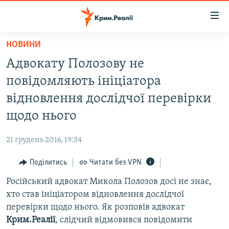
Доступність
посилання
Перейти
НОВИНИ
до
НОВИНИ
Адвокату Полозову не
основного
ВОДА.КРИМ
матеріалу
повідомляють ініціатора
ВІДЕО ТА ФОТО
Перейти
відновлення дослідчої перевірки
до
ПОЛІТИКА
щодо нього
основної
БЛОГИ
навігації
21 грудень 2016, 19:34
Перейти
ПОГЛЯД
до
Поділитись
Читати без VPN
ІНТЕРВ'Ю
пошуку
Російський адвокат Микола Полозов досі не знає,
ВСЕ ЗА ДЕНЬ
хто став ініціатором відновлення дослідчої
СПЕЦПРОЕКТИ
перевірки щодо нього. Як розповів адвокат
Крим.Реалії
, слідчий відмовився повідомити
ЯК ОБІЙТИ БЛОКУВАННЯ
ДЕПОРТАЦІЯ