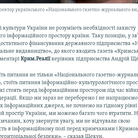
ректор українського «Національного газетно-журнального в
і культури України не розуміють необхідності захисту
о інформаційного простору країни. Таку позицію, у зв'
достатнього фінансування державного підприємства «
альне видавництво», до якого входить газета «Кримськ
оментарі
Крим.Реалії
керівник підприємства Андрій Щ
оїть питання не тільки «Національного газетно-журнал
, стоїть питання інформаційно-культурологічного прос
які стоять перед інформаційним простором під час війни
дерації. Якщо ми зараз не переборемо і не напрацюємо
х інформаційних джерел, не почнемо на гідному рівні
й простір України, ми можемо багато чого втратити. Н
мчанин, хочу звернути увагу, ми не відчували свою
сть в інформаційному полі перед кримчанами і Кримом
ериторіальної безпеки», – сказав Щекун.