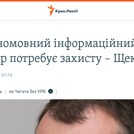
номовний інформаційни
ір потребує захисту – Ще
 20:54
ь
Читати без VPN