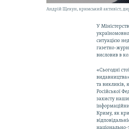
Андрій Щекун, кримський активіст, ди
У Міністерств
україномовног
ситуацією не
газетно-журн
висловив в к
«Сьогодні ст
видавництва»
та викликів, 
Російської Фе
захисту наши
інформаційни
Криму, як кри
відповідальні
національно-т