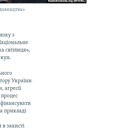
идавництва»
язку з
Національне
а світлиця»,
екун.
ьного
тору України
, агресії
 процес
 фінансувати
а прикладі
 в захисті