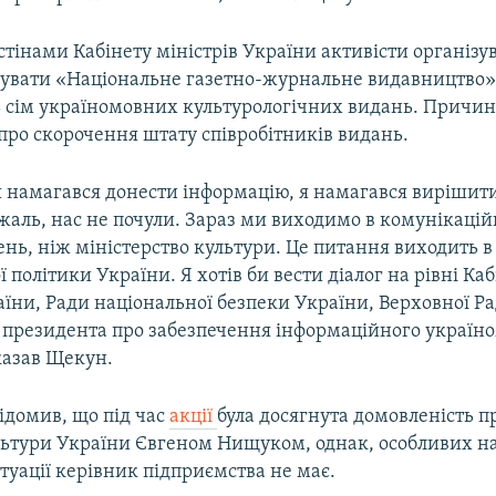
 стінами Кабінету міністрів України активісти організув
увати «Національне газетно-журнальне видавництво»
ь сім україномовних культурологічних видань. Причин
про скорочення штату співробітників видань.
 я намагався донести інформацію, я намагався вирішит
жаль, нас не почули. Зараз ми виходимо в комунікацій
ень, ніж міністерство культури. Це питання виходить 
 політики України. Я хотів би вести діалог на рівні Каб
аїни, Ради національної безпеки України, Верховної Ра
ї президента про забезпечення інформаційного україн
казав Щекун.
ідомив, що під час
акції
була досягнута домовленість пр
льтури України Євгеном Нищуком, однак, особливих на
уації керівник підприємства не має.