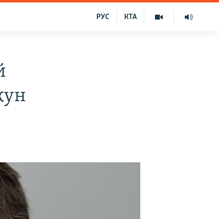
РУС
КТА
й
кун