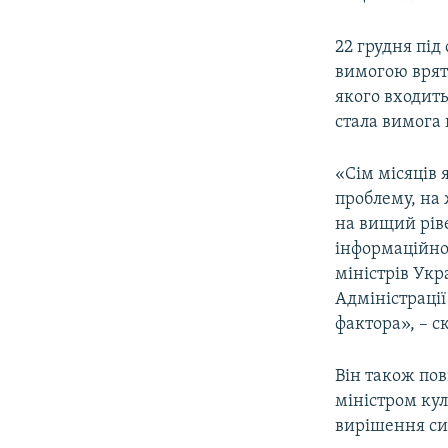
22 грудня під
вимогою врят
якого входит
стала вимога 
«Сім місяців
проблему, на 
на вищий рів
інформаційної
міністрів Укр
Адміністраці
фактора», – с
Він також пов
міністром ку
вирішення сит