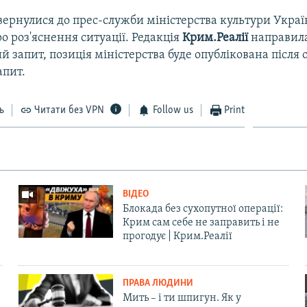
вернулися до прес-служби міністерства культури Украї
 роз'яснення ситуації. Редакція
Крим.Реалії
направил
 запит, позиція міністерства буде опублікована після
апит.
ь
Читати без VPN
Follow us
Print
ВІДЕО
Блокада без сухопутної операції:
Крим сам себе не заправить і не
прогодує | Крим.Реалії
ПРАВА ЛЮДИНИ
Мить – і ти шпигун. Як у