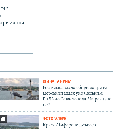
ни з
а
 отримання
ВІЙНА ТА КРИМ
Російська влада обіцяє закрити
морський шлях українським
БпЛА до Севастополя. Чи реально
це?
ФОТОГАЛЕРЕЇ
Краса Сімферопольського