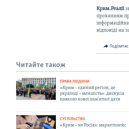
Крим.Реалії
з
проханням про
інформаційний
відповіді на з
Поділитис
Читайте також
ПРАВА ЛЮДИНИ
«Крим – єдиний регіон, де
українці – меншість»: дискусія
навколо нової пам'ятної дати
СУСПІЛЬСТВО
«Крим – не Росія»: маркетплейс