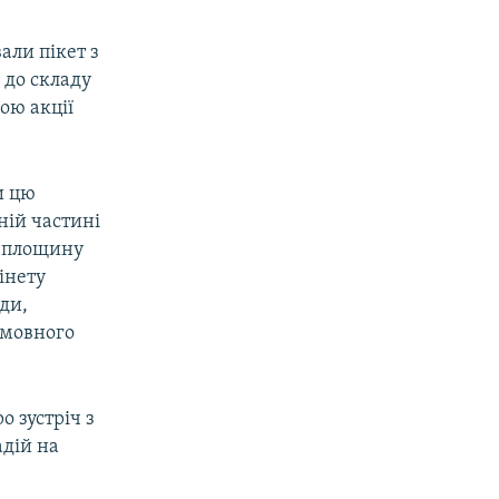
али пікет з
 до складу
ою акції
и цю
ній частині
в площину
інету
ди,
омовного
о зустріч з
дій на