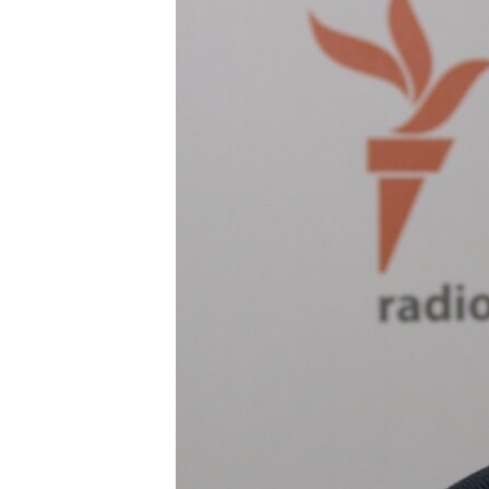
ВІДЕОУРОКИ «ELIFBE»
СВІДЧЕННЯ ОКУПАЦІЇ
УКРАЇНСЬКА ПРОБЛЕМА КРИМУ
ІНФОГРАФІКА