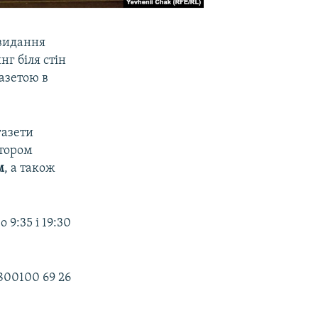
 видання
г біля стін
газетою в
газети
ктором
м
, а також
 9:35 і 19:30
800100 69 26