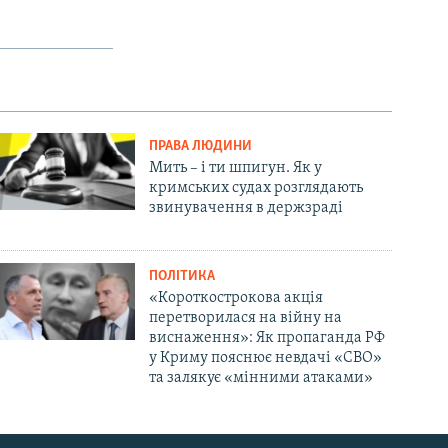
ПРАВА ЛЮДИНИ
Мить – і ти шпигун. Як у
кримських судах розглядають
звинувачення в держзраді
ПОЛІТИКА
«Короткострокова акція
перетворилася на війну на
виснаження»: Як пропаганда РФ
у Криму пояснює невдачі «СВО»
та залякує «мінними атаками»