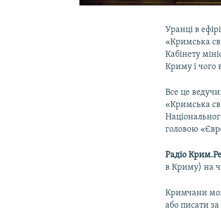
Уранці в ефір
«Кримська сві
Кабінету міні
Криму і чого
Все це ведуч
«Кримська св
Національног
головою «Єв
Радіо Крим.Ре
в Криму) на ч
Кримчани мож
або писати за