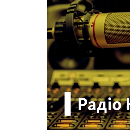
ВІДЕОУРОКИ «ELIFBE»
СВІДЧЕННЯ ОКУПАЦІЇ
УКРАЇНСЬКА ПРОБЛЕМА КРИМУ
ІНФОГРАФІКА