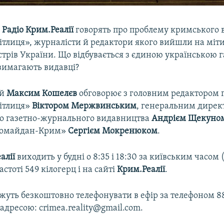
і
Радіо Крим.Реалії
говорять про проблему кримського
тлиця», журналісти й редактори якого вийшли на мітин
стрів України. Що відбувається з єдиною українською 
 вимагають видавці?
ий
Максим Кошелєв
обговорює з головним редактором 
ітлиця»
Віктором Мержвинським
, генеральним дире
о газетно-журнального видавництва
Андрієм Щекуно
ромайдан-Крим»
Сергієм Мокренюком
.
алії
виходить у будні о 8:35 і 18:30 за київським часом (о
астоті 549 кілогерц і на сайті
Крим.Реалії
.
уть безкоштовно телефонувати в ефір за телефоном 8
 адресою: crimea.reality@gmail.com.