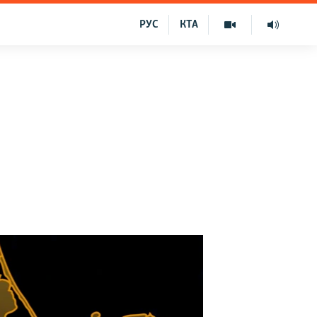
РУС
КТА