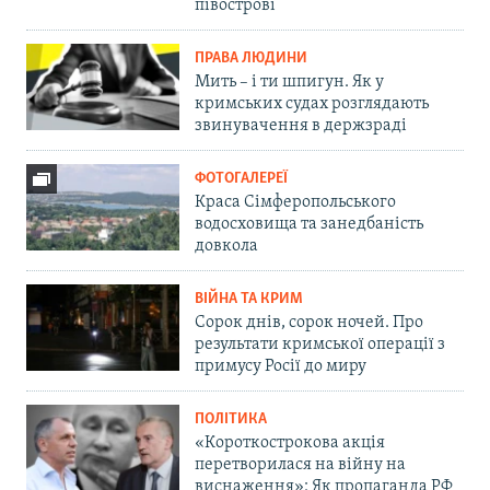
півострові
ПРАВА ЛЮДИНИ
Мить – і ти шпигун. Як у
кримських судах розглядають
звинувачення в держзраді
ФОТОГАЛЕРЕЇ
Краса Сімферопольського
водосховища та занедбаність
довкола
ВІЙНА ТА КРИМ
Сорок днів, сорок ночей. Про
результати кримської операції з
примусу Росії до миру
ПОЛІТИКА
«Короткострокова акція
перетворилася на війну на
виснаження»: Як пропаганда РФ