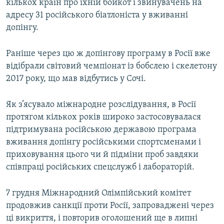
кількох країн про їхній бойкот і звинувачень на
адресу 31 російського біатлоніста у вживанні
допінгу.
Раніше через цю ж допінгову програму в Росії вже
відібрали світовий чемпіонат із бобслею і скелетону
2017 року, що мав відбутись у Сочі.
Як з’ясувало міжнародне розслідування, в Росії
протягом кількох років широко застосовувалася
підтримувана російською державою програма
вживання допінгу російськими спортсменами і
приховування цього чи й підміни проб завдяки
співпраці російських спецслужб і лабораторій.
7 грудня Міжнародний Олімпійський комітет
продовжив санкції проти Росії, запроваджені через
ці викриття, і повторив оголошений ще в липні