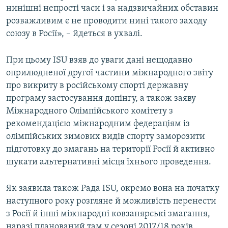
нинішні непрості часи і за надзвичайних обставин
ВІДЕОУРОКИ «ELIFBE»
Русский
розважливим є не проводити нині такого заходу
СВІДЧЕННЯ ОКУПАЦІЇ
союзу в Росії», – йдеться в ухвалі.
Qırımtatar
УКРАЇНСЬКА ПРОБЛЕМА КРИМУ
При цьому ISU взяв до уваги дані нещодавно
ДОЛУЧАЙСЯ!
ІНФОГРАФІКА
оприлюдненої другої частини міжнародного звіту
про викриту в російському спорті державну
програму застосування допінгу, а також заяву
Міжнародного Олімпійського комітету з
Усі сайти RFE/RL
рекомендацією міжнародним федераціям із
олімпійських зимових видів спорту заморозити
підготовку до змагань на території Росії й активно
шукати альтернативні місця їхнього проведення.
Як заявила також Рада ISU, окремо вона на початку
наступного року розгляне й можливість перенести
з Росії й інші міжнародні ковзанярські змагання,
наразі планований там у сезоні 2017/18 років.