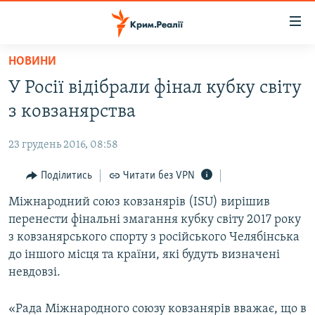
Доступність
посилання
Перейти
НОВИНИ
до
НОВИНИ
У Росії відібрали фінал кубку світу
основного
ВОДА.КРИМ
матеріалу
з ковзанярства
ВІДЕО ТА ФОТО
Перейти
до
23 грудень 2016, 08:58
ПОЛІТИКА
основної
БЛОГИ
Поділитись
Читати без VPN
навігації
Перейти
ПОГЛЯД
Міжнародний союз ковзанярів (ISU) вирішив
до
перенести фінальні змагання кубку світу 2017 року
ІНТЕРВ'Ю
пошуку
з ковзанярського спорту з російського Челябінська
ВСЕ ЗА ДЕНЬ
до іншого місця та країни, які будуть визначені
невдовзі.
СПЕЦПРОЕКТИ
ЯК ОБІЙТИ БЛОКУВАННЯ
ДЕПОРТАЦІЯ
«Рада Міжнародного союзу ковзанярів вважає, що в