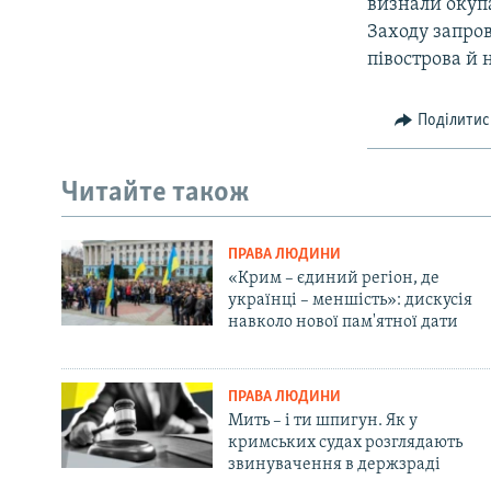
визнали окупа
Заходу запро
півострова й 
Поділитис
Читайте також
ПРАВА ЛЮДИНИ
«Крим – єдиний регіон, де
українці – меншість»: дискусія
навколо нової пам'ятної дати
ПРАВА ЛЮДИНИ
Мить – і ти шпигун. Як у
кримських судах розглядають
звинувачення в держзраді