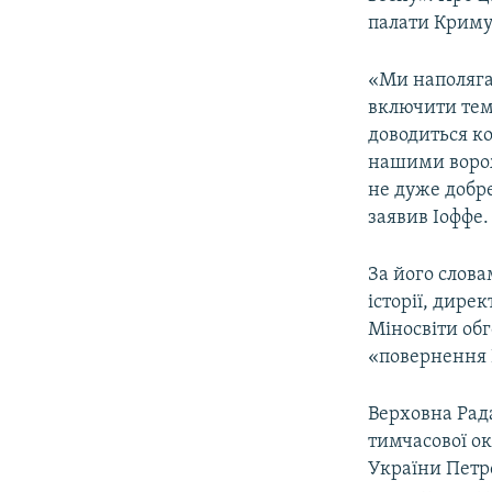
ВІДЕОУРОКИ «ELIFBE»
палати Криму
СВІДЧЕННЯ ОКУПАЦІЇ
«Ми наполяга
УКРАЇНСЬКА ПРОБЛЕМА КРИМУ
включити тему
ІНФОГРАФІКА
доводиться ко
нашими ворож
не дуже добре
заявив Іоффе.
За його слова
історії, дире
Міносвіти об
«повернення К
Верховна Рада
тимчасової ок
України Петр