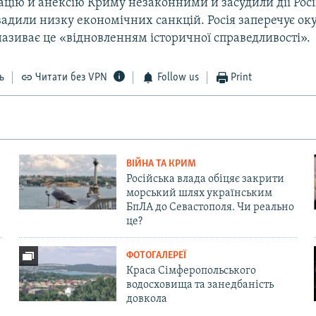
цію й анексію Криму незаконними й засудили дії Росі
вадили низку економічних санкцій. Росія заперечує ок
називає це «відновленням історичної справедливості».
ь
Читати без VPN
Follow us
Print
ВІЙНА ТА КРИМ
Російська влада обіцяє закрити
морський шлях українським
БпЛА до Севастополя. Чи реально
це?
ФОТОГАЛЕРЕЇ
Краса Сімферопольського
водосховища та занедбаність
довкола