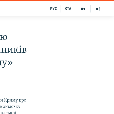
РУС
КТА
ею
чників
ну»
ати Криму про
«кримську
мадської