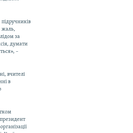
 підручників
а жаль,
слідом за
сія, думати
ться», –
ні, вчителі
чні в
о
атком
у президент
організації