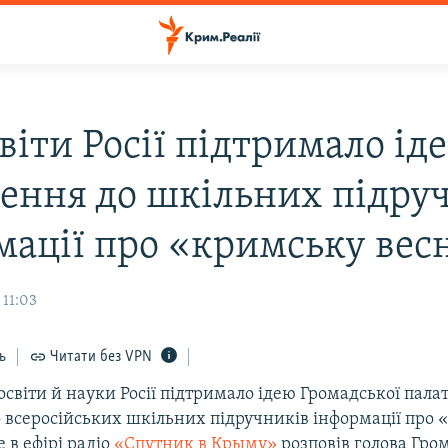
віти Росії підтримало ід
ення до шкільних підру
мації про «кримську вес
 11:03
ь
Читати без VPN
освіти й науки Росії підтримало ідею Громадської пал
 всеросійських шкільних підручників інформації про 
е в ефірі радіо
«Спутник в Крыму»
розповів голова Гро