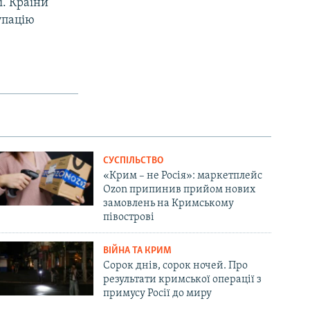
ї. Країни
упацію
СУСПІЛЬСТВО
«Крим – не Росія»: маркетплейс
Ozon припинив прийом нових
замовлень на Кримському
півострові
ВІЙНА ТА КРИМ
Сорок днів, сорок ночей. Про
результати кримської операції з
примусу Росії до миру