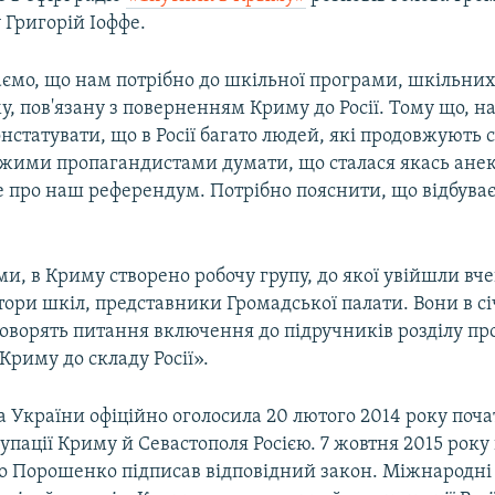
 Григорій Іоффе.
ємо, що нам потрібно до шкільної програми, шкільних
, пов'язану з поверненням Криму до Росії. Тому що, н
нстатувати, що в Росії багато людей, які продовжують 
ими пропагандистами думати, що сталася якась анек
 про наш референдум. Потрібно пояснити, що відбуває
ми, в Криму створено робочу групу, до якої увійшли вче
ктори шкіл, представники Громадської палати. Вони в сі
говорять питання включення до підручників розділу пр
риму до складу Росії».
 України офіційно оголосила 20 лютого 2014 року поч
упації Криму й Севастополя Росією. 7 жовтня 2015 рок
о Порошенко підписав відповідний закон. Міжнародні 