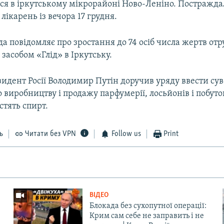
ося в іркутському мікрорайоні Ново-Леніно. Постражда
 лікарень із вечора 17 грудня.
да повідомляє про зростання до 74 осіб числа жертв от
асобом «Глід» в Іркутську.
зидент Росії Володимир Путін доручив уряду ввести сув
 виробництву і продажу парфумерії, лосьйонів і побу
стять спирт.
ь
Читати без VPN
Follow us
Print
ВІДЕО
Блокада без сухопутної операції:
Крим сам себе не заправить і не