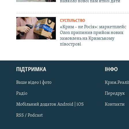
навколо нової пам'ятної дати
СУСПІЛЬСТВО
«Крим – не Росія»: маркетплейс
Ozon припинив прийом нових
замовлень на Кримському
півострові
Русский
Qırımtatar
ПІДТРИМКА
ІНФО
Ваше відео і фото
Крим.Реалії
ДОЛУЧАЙСЯ!
Радіо
Передрук
Мобільний додаток Android | iOS
Контакти
RSS / Podcast
Усі сайти RFE/RL