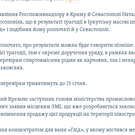
авління Росспоживнадзору в Криму й Севастополі Ната
озповіла, що в результаті трагедії в Іркутську масові 
д» і подібних йому розпочаті й у Севастополі.
зпочато, про результати можна буде говорити пізніше.
ієї трагедії, там є окреме доручення уряду, в рамках як
еревірки спиртовмісних рідин як харчових, так і неха
ньковська.
, перевірки триватимуть до 15 січня.
ий Кремлю заступник голови міністерства промислово
вич заявив місцевим ЗМІ, що вже розробляється закон
пинення продажу цієї продукції на території півостро
ння концентратом для ванн «Глід», у якому містився м