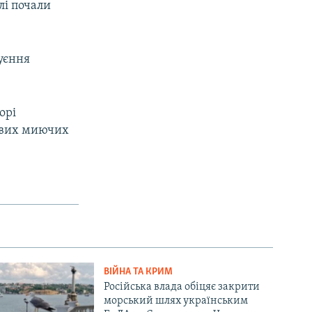
лі почали
руєння
орі
тових миючих
ВІЙНА ТА КРИМ
Російська влада обіцяє закрити
морський шлях українським