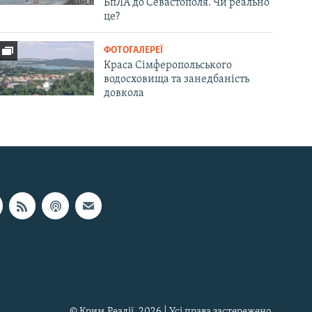
БпЛА до Севастополя. Чи реально
це?
ФОТОГАЛЕРЕЇ
Краса Сімферопольського
водосховища та занедбаність
довкола
© Крим.Реалії, 2026 | Усі права застережено.