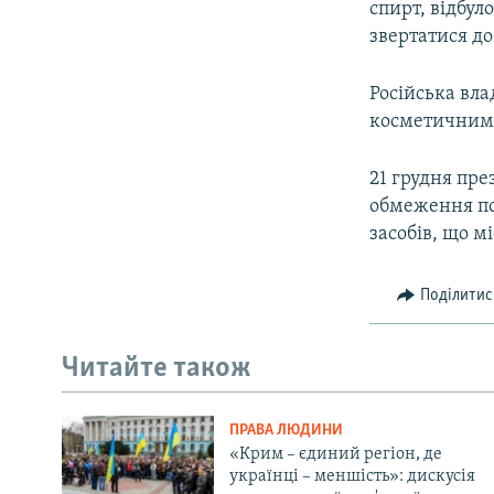
спирт, відбул
звертатися до
Російська вла
косметичним з
21 грудня пре
обмеження по
засобів, що мі
Поділитис
Читайте також
ПРАВА ЛЮДИНИ
«Крим – єдиний регіон, де
українці – меншість»: дискусія