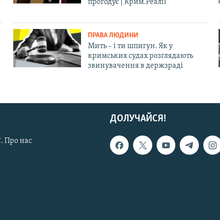
прогодує | Крим.Реалії
ПРАВА ЛЮДИНИ
Мить – і ти шпигун. Як у
кримських судах розглядають
звинувачення в держзраді
ДОЛУЧАЙСЯ!
. Про нас