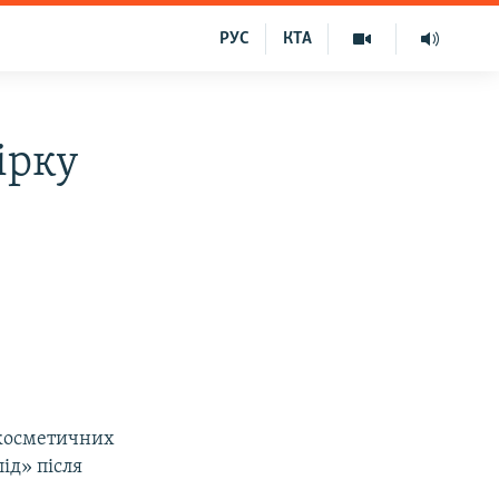
РУС
КТА
ірку
 косметичних
ід» після