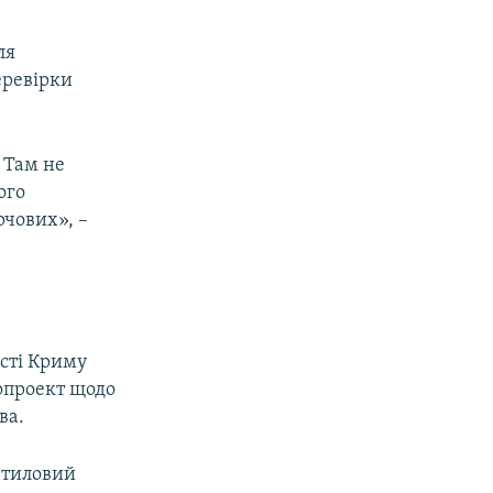
ля
перевірки
 Там не
ого
рчових», –
сті Криму
опроект щодо
ва.
етиловий