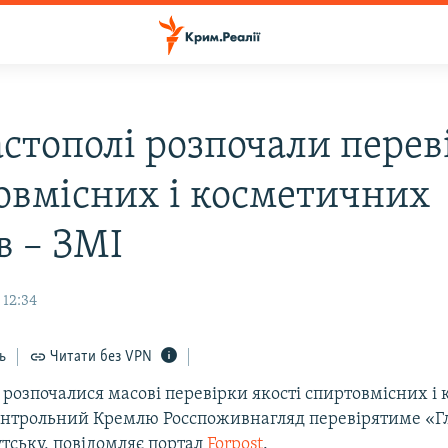
астополі розпочали перев
овмісних і косметичних
в – ЗМІ
 12:34
ь
Читати без VPN
 розпочалися масові перевірки якості спиртовмісних і
контрольний Кремлю Росспоживнагляд перевірятиме «Гл
кутську, повідомляє портал
Forpost
.