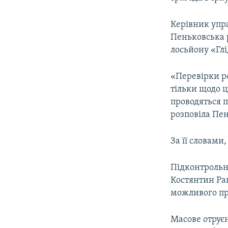
ВІДЕОУРОКИ «ELIFBE»
СВІДЧЕННЯ ОКУПАЦІЇ
Керівник упр
Пеньковська р
УКРАЇНСЬКА ПРОБЛЕМА КРИМУ
лосьйону «Глі
ІНФОГРАФІКА
«Перевірки ро
тільки щодо ц
проводяться п
розповіла Пе
За її словами
Підконтрольн
Костянтин Ра
можливого при
Масове отрує