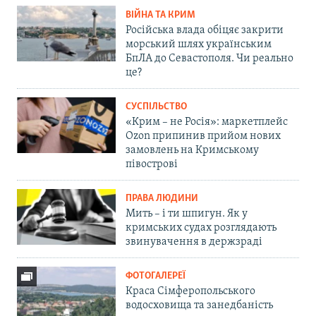
ВІЙНА ТА КРИМ
Російська влада обіцяє закрити
морський шлях українським
БпЛА до Севастополя. Чи реально
це?
СУСПІЛЬСТВО
«Крим – не Росія»: маркетплейс
Ozon припинив прийом нових
замовлень на Кримському
півострові
ПРАВА ЛЮДИНИ
Мить – і ти шпигун. Як у
кримських судах розглядають
звинувачення в держзраді
ФОТОГАЛЕРЕЇ
Краса Сімферопольського
водосховища та занедбаність