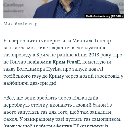
ВІДЕОУРОКИ «ELIFBE»
Русский
СВІДЧЕННЯ ОКУПАЦІЇ
Qırımtatar
Михайло Гончар
УКРАЇНСЬКА ПРОБЛЕМА КРИМУ
ДОЛУЧАЙСЯ!
ІНФОГРАФІКА
Експерт з питань енергетики Михайло Гончар
вважає за можливе введення в експлуатацію
газопроводу в Крим не раніше кінця 2018 року. Про
Усі сайти RFE/RL
це Гончар повідомив
Крим.Реалії
, коментуючи
заяву Володимира Путіна про запуск подачі
російського газу до Криму через новий газопровід у
найближчі два-три дні.
«Все, що вони зроблять через кілька днів –
переріжуть стрічку, вкопають газовий балон і з
нього запустять газ для того, щоб там запалити
факел. У найкращому разі пустять газ самопливом.
Знову ж щоб зробити ефектну ТВ-картинку із