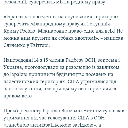
резолюції, суперечить міжнародному праву.
ВІДЕОУРОКИ «ELIFBE»
Русский
СВІДЧЕННЯ ОКУПАЦІЇ
«Ізраїльські поселення на окупованих територіях
Qırımtatar
суперечать міжнародному праву як і окупація
УКРАЇНСЬКА ПРОБЛЕМА КРИМУ
Криму Росією! Міжнародне право-одне для всіх! Не
ДОЛУЧАЙСЯ!
ІНФОГРАФІКА
можна ним крутити як собака хвостом!», – написав
Єльченко у Твіттері.
Напередодні 14 з 15 членів Радбезу ООН, зокрема і
Усі сайти RFE/RL
Україна, проголосували за резолюцію із закликом
до Ізраїлю припинити будівництво поселень на
палестинських територіях. США утрималися під
час голосування, але при цьому не скористалися
правом вето.
Прем’єр-міністр Ізраїлю Біньямін Нетаньягу назвав
утримання під час голосування США в ООН
«ганебною антиізраїльською засідкою», а