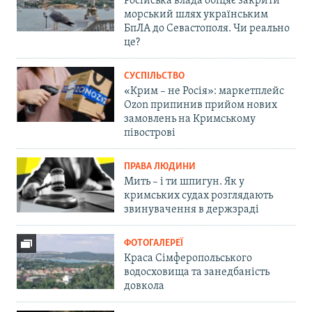
Російська влада обіцяє закрити
морський шлях українським
БпЛА до Севастополя. Чи реально
це?
СУСПІЛЬСТВО
«Крим – не Росія»: маркетплейс
Ozon припинив прийом нових
замовлень на Кримському
півострові
ПРАВА ЛЮДИНИ
Мить – і ти шпигун. Як у
кримських судах розглядають
звинувачення в держзраді
ФОТОГАЛЕРЕЇ
Краса Сімферопольського
водосховища та занедбаність
довкола