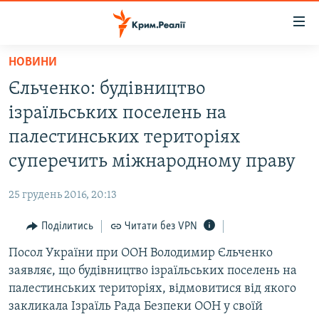
Доступність
посилання
Перейти
НОВИНИ
до
НОВИНИ
Єльченко: будівництво
основного
ВОДА.КРИМ
матеріалу
ізраїльських поселень на
ВІДЕО ТА ФОТО
Перейти
палестинських територіях
до
ПОЛІТИКА
суперечить міжнародному праву
основної
БЛОГИ
навігації
25 грудень 2016, 20:13
Перейти
ПОГЛЯД
до
Поділитись
Читати без VPN
ІНТЕРВ'Ю
пошуку
Посол України при ООН Володимир Єльченко
ВСЕ ЗА ДЕНЬ
заявляє, що будівництво ізраїльських поселень на
СПЕЦПРОЕКТИ
палестинських територіях, відмовитися від якого
закликала Ізраїль Рада Безпеки ООН у своїй
ЯК ОБІЙТИ БЛОКУВАННЯ
ДЕПОРТАЦІЯ