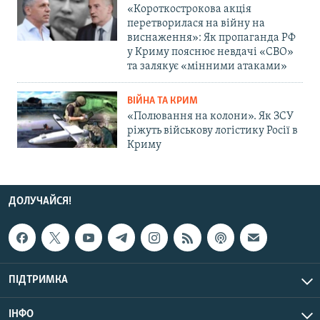
«Короткострокова акція
перетворилася на війну на
виснаження»: Як пропаганда РФ
у Криму пояснює невдачі «СВО»
та залякує «мінними атаками»
ВІЙНА ТА КРИМ
«Полювання на колони». Як ЗСУ
ріжуть військову логістику Росії в
Криму
ДОЛУЧАЙСЯ!
ПІДТРИМКА
ІНФО