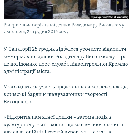
ВІДЕОУРОКИ «ELIFBE»
Русский
СВІДЧЕННЯ ОКУПАЦІЇ
Qırımtatar
Відкриття меморіальної дошки Володимиру Висоцькому,
УКРАЇНСЬКА ПРОБЛЕМА КРИМУ
Євпаторія, 25 грудня 2016 року
ДОЛУЧАЙСЯ!
ІНФОГРАФІКА
У Євпаторії 25 грудня відбулося урочисте відкриття
меморіальної дошки Володимиру Висоцькому. Про
це повідомляє прес-служба підконтрольної Кремлю
Усі сайти RFE/RL
адміністрації міста.
У заході взяли участь представники місцевої влади,
кримські барди й шанувальники творчості
Висоцького.
«Відкриття пам'ятної дошки – вагома подія в
культурному житті міста, що має велике значення
для євпаторійців і гостей курорту», –​ сказала