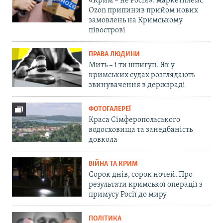
«Крим – не Росія»: маркетплейс
Ozon припинив прийом нових
замовлень на Кримському
півострові
ПРАВА ЛЮДИНИ
Мить – і ти шпигун. Як у
кримських судах розглядають
звинувачення в держзраді
ФОТОГАЛЕРЕЇ
Краса Сімферопольського
водосховища та занедбаність
довкола
ВІЙНА ТА КРИМ
Сорок днів, сорок ночей. Про
результати кримської операції з
примусу Росії до миру
ПОЛІТИКА