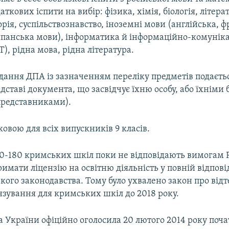
ткових іспити на вибір: фізика, хімія, біологія, літера
торія, суспільствознавство, іноземні мови (англійська, 
іспанська мови), інформатика й інформаційно-комунік
Т), рідна мова, рідна література.
адання ДПА із зазначенням переліку предметів подаєт
ідставі документа, що засвідчує їхню особу, або їхніми
редставниками).
ковою для всіх випускників 9 класів.
0-180 кримських шкіл поки не відповідають вимогам Р
имати ліцензію на освітню діяльність у повній відпові
кого законодавства. Тому було ухвалено закон про від
нзування для кримських шкіл до 2018 року.
 України офіційно оголосила 20 лютого 2014 року поч