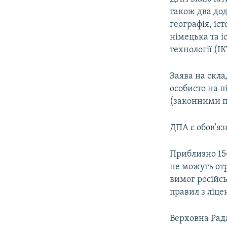
ВІДЕОУРОКИ «ELIFBE»
також два дода
СВІДЧЕННЯ ОКУПАЦІЇ
географія, іс
німецька та 
УКРАЇНСЬКА ПРОБЛЕМА КРИМУ
технології (ІК
ІНФОГРАФІКА
Заява на скл
особисто на п
(законними п
ДПА є обов'яз
Приблизно 15
не можуть отр
вимог російсь
правил з ліце
Верховна Рада