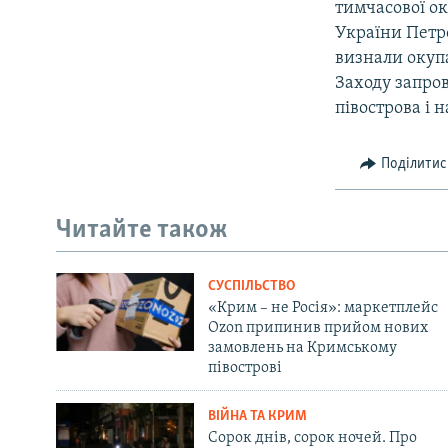
тимчасової ок
України Петр
визнали окупа
Заходу запро
півострова і 
Поділитис
Читайте також
СУСПІЛЬСТВО
«Крим – не Росія»: маркетплейс
Ozon припинив прийом нових
замовлень на Кримському
півострові
ВІЙНА ТА КРИМ
Сорок днів, сорок ночей. Про