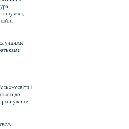
тура,
французька,
аційні
ься учнями
 батьками
оскомосвіти і
дності до
термінування
атком