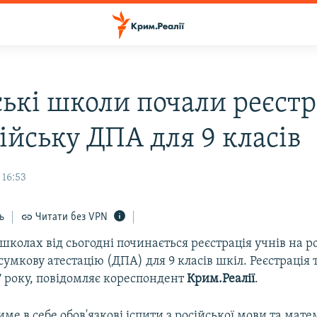
ькі школи почали реєст
ійську ДПА для 9 класів
 16:53
ь
Читати без VPN
колах від сьогодні починається реєстрація учнів на р
умкову атестацію (ДПА) для 9 класів шкіл. Реєстрація
7 року, повідомляє кореспондент
Крим.Реалії
.
е в себе обов'язкові іспити з російської мови та мате