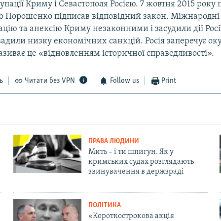
упації Криму і Севастополя Росією. 7 жовтня 2015 року
о Порошенко підписав відповідний закон. Міжнародні 
цію та анексію Криму незаконними і засудили дії Росі
вадили низку економічних санкцій. Росія заперечує ок
називає це «відновленням історичної справедливості».
ь
Читати без VPN
Follow us
Print
ПРАВА ЛЮДИНИ
Мить – і ти шпигун. Як у
кримських судах розглядають
звинувачення в держзраді
ПОЛІТИКА
«Короткострокова акція