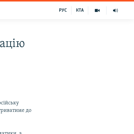
РУС
КТА
рацію
осійську
 триватиме до
матики, а