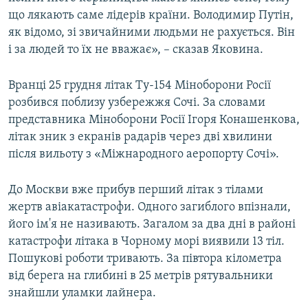
що лякають саме лідерів країни. Володимир Путін,
як відомо, зі звичайними людьми не рахується. Він
і за людей то їх не вважає», – сказав Яковина.
Вранці 25 грудня літак Ту-154 Міноборони Росії
розбився поблизу узбережжя Сочі. За словами
представника Міноборони Росії Ігоря Конашенкова,
літак зник з екранів радарів через дві хвилини
після вильоту з «Міжнародного аеропорту Сочі».
До Москви вже прибув перший літак з тілами
жертв авіакатастрофи. Одного загиблого впізнали,
його ім'я не називають. Загалом за два дні в районі
катастрофи літака в Чорному морі виявили 13 тіл.
Пошукові роботи тривають. За півтора кілометра
від берега на глибині в 25 метрів рятувальники
знайшли уламки лайнера.