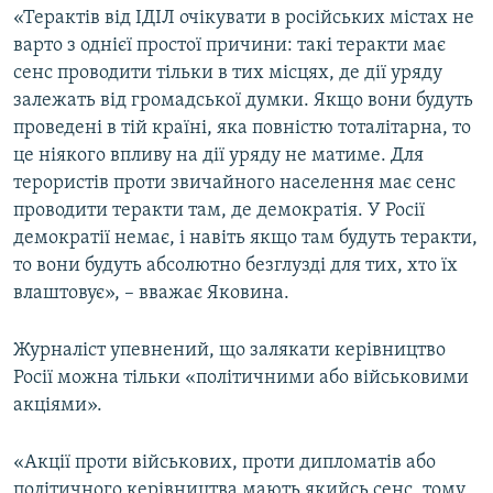
«Терактів від ІДІЛ очікувати в російських містах не
ВІДЕОУРОКИ «ELIFBE»
Русский
варто з однієї простої причини: такі теракти має
СВІДЧЕННЯ ОКУПАЦІЇ
сенс проводити тільки в тих місцях, де дії уряду
Qırımtatar
залежать від громадської думки. Якщо вони будуть
УКРАЇНСЬКА ПРОБЛЕМА КРИМУ
проведені в тій країні, яка повністю тоталітарна, то
ДОЛУЧАЙСЯ!
ІНФОГРАФІКА
це ніякого впливу на дії уряду не матиме. Для
терористів проти звичайного населення має сенс
проводити теракти там, де демократія. У Росії
демократії немає, і навіть якщо там будуть теракти,
Усі сайти RFE/RL
то вони будуть абсолютно безглузді для тих, хто їх
влаштовує», – вважає Яковина.
Журналіст упевнений, що залякати керівництво
Росії можна тільки «політичними або військовими
акціями».
«Акції проти військових, проти дипломатів або
політичного керівництва мають якийсь сенс, тому