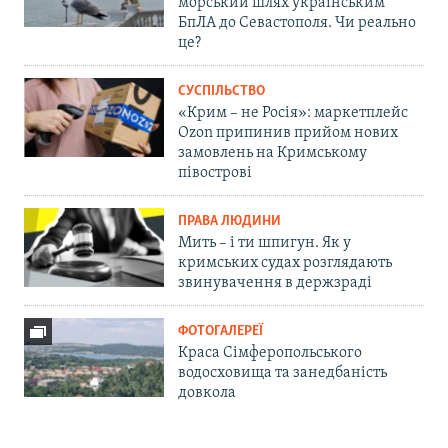
морський шлях українським
БпЛА до Севастополя. Чи реально
це?
СУСПІЛЬСТВО
«Крим – не Росія»: маркетплейс
Ozon припинив прийом нових
замовлень на Кримському
півострові
ПРАВА ЛЮДИНИ
Мить – і ти шпигун. Як у
кримських судах розглядають
звинувачення в держзраді
ФОТОГАЛЕРЕЇ
Краса Сімферопольського
водосховища та занедбаність
довкола