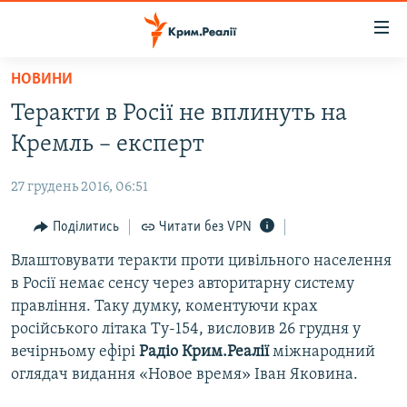
Доступність
посилання
Перейти
НОВИНИ
до
НОВИНИ
Теракти в Росії не вплинуть на
основного
ВОДА.КРИМ
матеріалу
Кремль – експерт
ВІДЕО ТА ФОТО
Перейти
до
27 грудень 2016, 06:51
ПОЛІТИКА
основної
БЛОГИ
Поділитись
Читати без VPN
навігації
Перейти
ПОГЛЯД
Влаштовувати теракти проти цивільного населення
до
в Росії немає сенсу через авторитарну систему
ІНТЕРВ'Ю
пошуку
правління. Таку думку, коментуючи крах
ВСЕ ЗА ДЕНЬ
російського літака Ту-154, висловив 26 грудня у
вечірньому ефірі
Радіо Крим.Реалії
міжнародний
СПЕЦПРОЕКТИ
оглядач видання «Новое время» Іван Яковина.
ЯК ОБІЙТИ БЛОКУВАННЯ
ДЕПОРТАЦІЯ