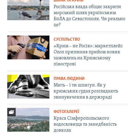
ВІЙНА ТА КРИМ
Російська влада обіцяє закрити
морський шлях українським
БпЛА до Севастополя. Чи реально
це?
СУСПІЛЬСТВО
«Крим – не Росія»: маркетплейс
Ozon припинив прийом нових
замовлень на Кримському
півострові
ПРАВА ЛЮДИНИ
Мить – і ти шпигун. Як у
кримських судах розглядають
звинувачення в держзраді
ФОТОГАЛЕРЕЇ
Краса Сімферопольського
водосховища та занедбаність
довкола