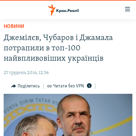
Доступність
посилання
Перейти
НОВИНИ
до
НОВИНИ
Джемілєв, Чубаров і Джамала
основного
ВОДА.КРИМ
матеріалу
потрапили в топ-100
ВІДЕО ТА ФОТО
Перейти
найвпливовіших українців
до
ПОЛІТИКА
основної
27 грудень 2016, 12:36
БЛОГИ
навігації
Перейти
Поділитись
Читати без VPN
ПОГЛЯД
до
ІНТЕРВ'Ю
пошуку
ВСЕ ЗА ДЕНЬ
СПЕЦПРОЕКТИ
ЯК ОБІЙТИ БЛОКУВАННЯ
ДЕПОРТАЦІЯ