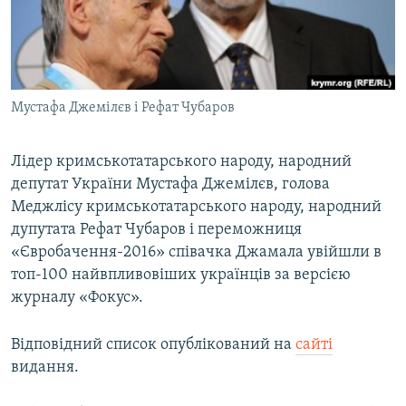
ВІДЕОУРОКИ «ELIFBE»
Русский
СВІДЧЕННЯ ОКУПАЦІЇ
Qırımtatar
УКРАЇНСЬКА ПРОБЛЕМА КРИМУ
Мустафа Джемілєв і Рефат Чубаров
ДОЛУЧАЙСЯ!
ІНФОГРАФІКА
Лідер кримськотатарського народу, народний
депутат України Мустафа Джемілєв, голова
Усі сайти RFE/RL
Меджлісу кримськотатарського народу, народний
дупутата Рефат Чубаров і переможниця
«Євробачення-2016» співачка Джамала увійшли в
топ-100 найвпливовіших українців за версією
журналу «Фокус».
Відповідний список опублікований на
сайті
видання.