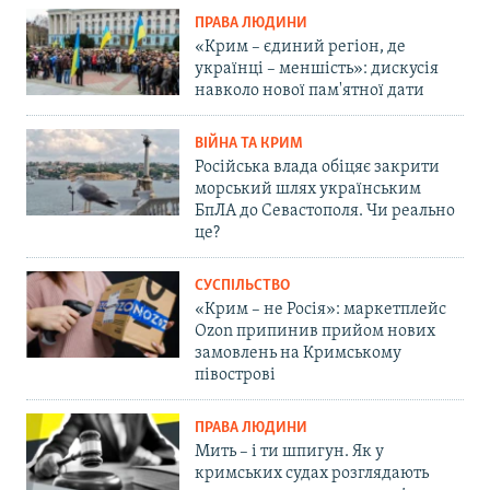
ПРАВА ЛЮДИНИ
«Крим – єдиний регіон, де
українці – меншість»: дискусія
навколо нової пам'ятної дати
ВІЙНА ТА КРИМ
Російська влада обіцяє закрити
морський шлях українським
БпЛА до Севастополя. Чи реально
це?
СУСПІЛЬСТВО
«Крим – не Росія»: маркетплейс
Ozon припинив прийом нових
замовлень на Кримському
півострові
ПРАВА ЛЮДИНИ
Мить – і ти шпигун. Як у
кримських судах розглядають