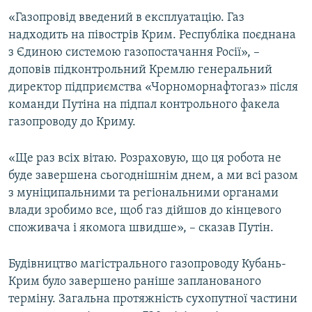
ВІДЕОУРОКИ «ELIFBE»
«Газопровід введений в експлуатацію. Газ
Русский
надходить на півострів Крим. Республіка поєднана
СВІДЧЕННЯ ОКУПАЦІЇ
Qırımtatar
з Єдиною системою газопостачання Росії», –
УКРАЇНСЬКА ПРОБЛЕМА КРИМУ
доповів підконтрольний Кремлю генеральний
директор підприємства «Чорноморнафтогаз» після
ДОЛУЧАЙСЯ!
ІНФОГРАФІКА
команди Путіна на підпал контрольного факела
газопроводу до Криму.
Усі сайти RFE/RL
«Ще раз всіх вітаю. Розраховую, що ця робота не
буде завершена сьогоднішнім днем, а ми всі разом
з муніципальними та регіональними органами
влади зробимо все, щоб газ дійшов до кінцевого
споживача і якомога швидше», – сказав Путін.
Будівництво магістрального газопроводу Кубань-
Крим було завершено раніше запланованого
терміну. Загальна протяжність сухопутної частини