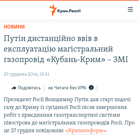
Доступність
посилання
Перейти
НОВИНИ
до
НОВИНИ
Путін дистанційно ввів в
основного
ВОДА.КРИМ
матеріалу
експлуатацію магістральний
ВІДЕО ТА ФОТО
Перейти
газопровід «Кубань-Крим» – ЗМІ
до
ПОЛІТИКА
основної
27 грудень 2016, 13:51
БЛОГИ
навігації
Перейти
Поділитись
Читати без VPN
ПОГЛЯД
до
Президент Росії Володимир Путін дав старт подачі
ІНТЕРВ'Ю
пошуку
газу до Криму із сусідньої Росії після завершення
ВСЕ ЗА ДЕНЬ
робіт з приєднання газотранспортної системи
СПЕЦПРОЕКТИ
півострова до магістральних газопроводів Росії. Про
це 27 грудня повідомляє
«Крыминформ»
.
ЯК ОБІЙТИ БЛОКУВАННЯ
ДЕПОРТАЦІЯ