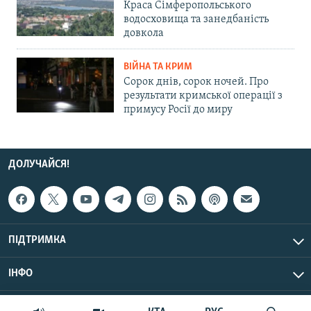
Краса Сімферопольського
водосховища та занедбаність
довкола
ВІЙНА ТА КРИМ
Сорок днів, сорок ночей. Про
результати кримської операції з
примусу Росії до миру
ДОЛУЧАЙСЯ!
ПІДТРИМКА
ІНФО
© Крим.Реалії, 2026 | Усі права застережено.