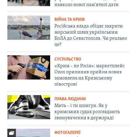
навколо нової пам'ятної дати
ВІЙНА ТА КРИМ
Російська влада обіцяє закрити
морський шлях українським
БпЛА до Севастополя. Чи реально
це?
СУСПІЛЬСТВО
«Крим – не Росія»: маркетплейс
Ozon припинив прийом нових
замовлень на Кримському
півострові
ПРАВА ЛЮДИНИ
Мить – і ти шпигун. Як у
кримських судах розглядають
звинувачення в держзраді
ФОТОГАЛЕРЕЇ