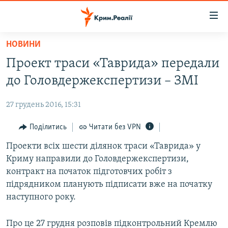
Доступність
посилання
Перейти
НОВИНИ
до
НОВИНИ
Проект траси «Таврида» передали
основного
ВОДА.КРИМ
матеріалу
до Головдержекспертизи – ЗМІ
ВІДЕО ТА ФОТО
Перейти
до
27 грудень 2016, 15:31
ПОЛІТИКА
основної
БЛОГИ
Поділитись
Читати без VPN
навігації
Перейти
ПОГЛЯД
Проекти всіх шести ділянок траси «Таврида» у
до
Криму направили до Головдержекспертизи,
ІНТЕРВ'Ю
пошуку
контракт на початок підготовчих робіт з
ВСЕ ЗА ДЕНЬ
підрядником планують підписати вже на початку
наступного року.
СПЕЦПРОЕКТИ
ЯК ОБІЙТИ БЛОКУВАННЯ
ДЕПОРТАЦІЯ
Про це 27 грудня розповів підконтрольний Кремлю