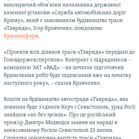
виконуючий обов'язки начальника державної
ВІДЕОУРОКИ «ELIFBE»
Русский
казенної установи «Служба автомобільних доріг
СВІДЧЕННЯ ОКУПАЦІЇ
Криму», який є замовником будівництва траси
Qırımtatar
«Таврида», Ігор Кравченко, повідомляє
УКРАЇНСЬКА ПРОБЛЕМА КРИМУ
Крыминформ
.
ДОЛУЧАЙСЯ!
ІНФОГРАФІКА
«Проекти всіх ділянок траси «Таврида» передані до
Головдержекспертизи». Контракт з підрядником –
компанією ЗАТ «ВАД» – на початок підготовчих
Усі сайти RFE/RL
будівельних робіт буде підписаний вже на початку
наступного року», – сказав Кравченко.
Кошти на будівництво автостради «Таврида», яка
повинна буде з'єднати Керч і Севастополь, уряд Росії
знайшов «не без зусиль». Про це російський
прем'єр Дмитро Медведєв заявив на нараді в
анексованому Росією Севастополі 25 липня.
Спочатку орієнтовна вартість траси «Таврида»