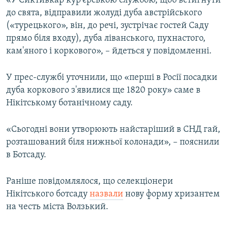
«У Сиктивкар кур'єрською службою, щоб встигнути
ВІДЕОУРОКИ «ELIFBE»
до свята, відправили жолуді дуба австрійського
Русский
(«турецького», він, до речі, зустрічає гостей Саду
СВІДЧЕННЯ ОКУПАЦІЇ
Qırımtatar
прямо біля входу), дуба ліванського, пухнастого,
УКРАЇНСЬКА ПРОБЛЕМА КРИМУ
кам'яного і коркового», – йдеться у повідомленні.
ДОЛУЧАЙСЯ!
ІНФОГРАФІКА
У прес-службі уточнили, що «перші в Росії посадки
дуба коркового з'явилися ще 1820 року» саме в
Нікітському ботанічному саду.
Усі сайти RFE/RL
«Сьогодні вони утворюють найстаріший в СНД гай,
розташований біля нижньої колонади», – пояснили
в Ботсаду.
Раніше повідомлялося, що селекціонери
Нікітського ботсаду
назвали
нову форму хризантем
на честь міста Волзький.