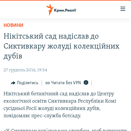
Доступність
посилання
Перейти
НОВИНИ
до
НОВИНИ
Нікітський сад надіслав до
основного
ВОДА.КРИМ
матеріалу
Сиктивкару жолуді колекційних
ВІДЕО ТА ФОТО
Перейти
дубів
до
ПОЛІТИКА
основної
27 грудень 2016, 19:54
БЛОГИ
навігації
Перейти
Поділитись
Читати без VPN
ПОГЛЯД
до
Нікітський ботанічний сад надіслав до Центру
ІНТЕРВ'Ю
пошуку
екологічної освіти Сиктивкара Республіки Комі
ВСЕ ЗА ДЕНЬ
сусідньої Росії жолуді колекційних дубів,
СПЕЦПРОЕКТИ
повідомляє прес-служба ботсаду.
ЯК ОБІЙТИ БЛОКУВАННЯ
ДЕПОРТАЦІЯ