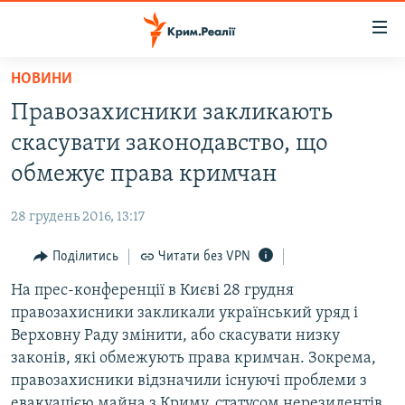
Доступність
посилання
Перейти
НОВИНИ
до
НОВИНИ
Правозахисники закликають
основного
ВОДА.КРИМ
матеріалу
скасувати законодавство, що
ВІДЕО ТА ФОТО
Перейти
обмежує права кримчан
до
ПОЛІТИКА
основної
28 грудень 2016, 13:17
БЛОГИ
навігації
Перейти
Поділитись
Читати без VPN
ПОГЛЯД
до
На прес-конференції в Києві 28 грудня
ІНТЕРВ'Ю
пошуку
правозахисники закликали український уряд і
ВСЕ ЗА ДЕНЬ
Верховну Раду змінити, або скасувати низку
СПЕЦПРОЕКТИ
законів, які обмежують права кримчан. Зокрема,
правозахисники відзначили існуючі проблеми з
ЯК ОБІЙТИ БЛОКУВАННЯ
ДЕПОРТАЦІЯ
евакуацією майна з Криму, статусом нерезидентів