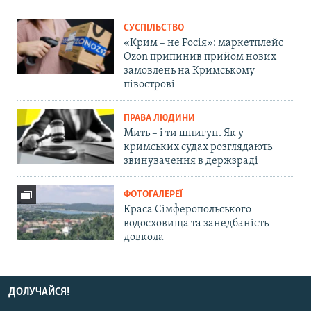
СУСПІЛЬСТВО
«Крим – не Росія»: маркетплейс
Ozon припинив прийом нових
замовлень на Кримському
півострові
ПРАВА ЛЮДИНИ
Мить – і ти шпигун. Як у
кримських судах розглядають
звинувачення в держзраді
ФОТОГАЛЕРЕЇ
Краса Сімферопольського
водосховища та занедбаність
довкола
ДОЛУЧАЙСЯ!