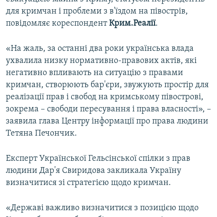
ВІДЕОУРОКИ «ELIFBE»
для кримчан і проблеми з в'їздом на півострів,
Русский
повідомляє кореспондент
Крим.Реалії
.
СВІДЧЕННЯ ОКУПАЦІЇ
Qırımtatar
УКРАЇНСЬКА ПРОБЛЕМА КРИМУ
«На жаль, за останні два роки українська влада
ухвалила низку нормативно-правових актів, які
ДОЛУЧАЙСЯ!
ІНФОГРАФІКА
негативно впливають на ситуацію з правами
кримчан, створюють бар'єри, звужують простір для
реалізації прав і свобод на кримському півострові,
Усі сайти RFE/RL
зокрема – свободи пересування і права власності», –
заявила глава Центру інформації про права людини
Тетяна Печончик.
Експерт Української Гельсінської спілки з прав
людини Дар'я Свиридова закликала Україну
визначитися зі стратегією щодо кримчан.
«Державі важливо визначитися з позицією щодо