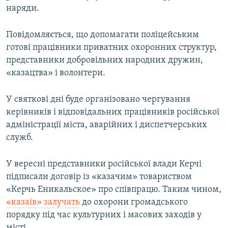
наряди.
ВІДЕОУРОКИ «ELIFBE»
Русский
СВІДЧЕННЯ ОКУПАЦІЇ
Повідомляється, що допомагати поліцейським
Qırımtatar
УКРАЇНСЬКА ПРОБЛЕМА КРИМУ
готові працівники приватних охоронних структур,
представники добровільних народних дружин,
ДОЛУЧАЙСЯ!
ІНФОГРАФІКА
«казацтва» і волонтери.
У святкові дні буде організовано чергування
Усі сайти RFE/RL
керівників і відповідальних працівників російської
адміністрації міста, аварійних і диспетчерських
служб.
У вересні представники російської влади Керчі
підписали договір із «казачим» товариством
«Керчь Еникальское» про співпрацю. Таким чином,
«казаів» залучать
до охорони громадського
порядку під час культурних і масових заходів у
місті.