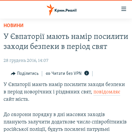
Доступність
посилання
Перейти
НОВИНИ
до
НОВИНИ
У Євпаторії мають намір посилити
основного
ВОДА.КРИМ
матеріалу
заходи безпеки в період свят
ВІДЕО ТА ФОТО
Перейти
до
28 грудень 2016, 14:07
ПОЛІТИКА
основної
БЛОГИ
Поділитись
Читати без VPN
навігації
Перейти
ПОГЛЯД
У Євпаторії мають намір посилити заходи безпеки
до
в період новорічних і різдвяних свят,
повідомляє
ІНТЕРВ'Ю
пошуку
сайт міста.
ВСЕ ЗА ДЕНЬ
До охорони порядку в дні масових заходів
СПЕЦПРОЕКТИ
планують залучити додаткове число співробітників
ЯК ОБІЙТИ БЛОКУВАННЯ
ДЕПОРТАЦІЯ
російської поліції, будуть посилені патрульні