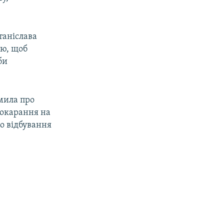
таніслава
ою, щоб
би
омила про
покарання на
го відбування