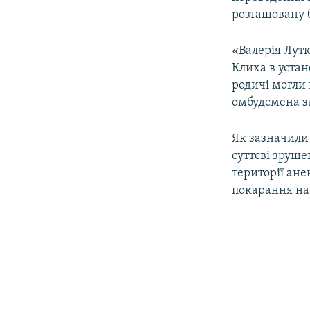
ВІДЕОУРОКИ «ELIFBE»
розташовану 
СВІДЧЕННЯ ОКУПАЦІЇ
«Валерія Лут
УКРАЇНСЬКА ПРОБЛЕМА КРИМУ
Клиха в устан
ІНФОГРАФІКА
родичі могли 
омбудсмена за
Як зазначили 
суттєві зруше
території ане
покарання на 