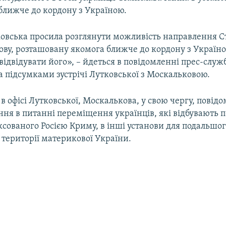
ближче до кордону з Україною.
ковська просила розглянути можливість направлення С
ову, розташовану якомога ближче до кордону з Україн
відвідувати його», – йдеться в повідомленні прес-служ
 підсумками зустрічі Лутковської з Москальковою.
в офісі Лутковської, Москалькова, у свою чергу, повід
ння в питанні переміщення українців, які відбувають 
ксованого Росією Криму, в інші установи для подальшо
території материкової України.