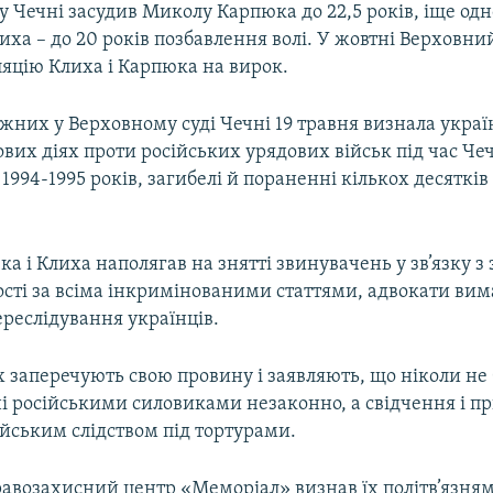
 у Чечні засудив Миколу Карпюка до 22,5 років, іще од
иха – до 20 років позбавлення волі. У жовтні Верховний
ляцію Клиха і Карпюка на вирок.
яжних у Верховному суді Чечні 19 травня визнала укра
йових діях проти російських урядових військ під час Че
1994-1995 років, загибелі й пораненні кількох десятків
а і Клиха наполягав на знятті звинувачень у зв’язку 
ості за всіма інкримінованими статтями, адвокати ви
реслідування українців.
 заперечують свою провину і заявляють, що ніколи не 
ні російськими силовиками незаконно, а свідчення і п
йським слідством під тортурами.
равозахисний центр «Меморіал» визнав їх політв’язня