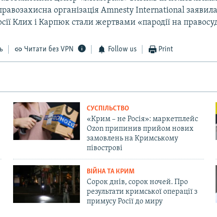
авозахисна організація Amnesty International заявила
осії Клих і Карпюк стали жертвами «пародії на правосу
ь
Читати без VPN
Follow us
Print
СУСПІЛЬСТВО
«Крим – не Росія»: маркетплейс
Ozon припинив прийом нових
замовлень на Кримському
півострові
ВІЙНА ТА КРИМ
Сорок днів, сорок ночей. Про
результати кримської операції з
примусу Росії до миру