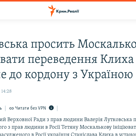
вська просить Москальк
ювати переведення Клиха
е до кордону з Україною
 14:28
ь
Читати без VPN
й Верховної Ради з прав людини Валерія Лутковська 
о з прав людини в Росії Тетяну Москалькову ініціюва
асудженого в Росії українця Станіслава Клиха в устано