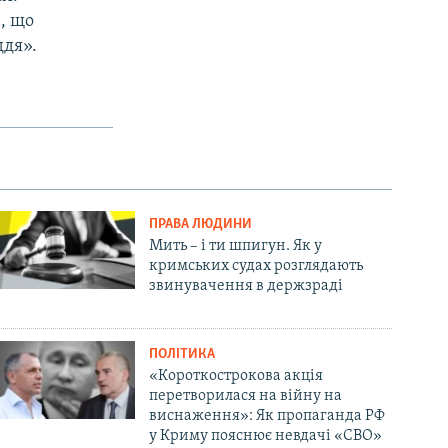
, що
ддя».
ПРАВА ЛЮДИНИ
Мить – і ти шпигун. Як у
кримських судах розглядають
звинувачення в держзраді
ПОЛІТИКА
«Короткострокова акція
перетворилася на війну на
виснаження»: Як пропаганда РФ
у Криму пояснює невдачі «СВО»