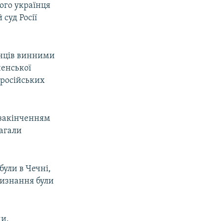
ного українця
 суд Росії
їнців винними
ченської
 російських
з закінченням
магали
були в Чечні,
ризнання були
ми.