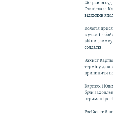
26 травня суд
Станіслава Кл
відхилив апе
Колегія прис
в участі в бо
війни взимку 
солдатів.
Захист Карпюк
терміну давн
припинити пе
Карпюк і Клих
були захопле
отримані росі
Російський п