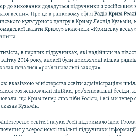
епер до виховання додадуться підручники з російським
кої весни». Про це в ранковому ефірі
Радіо Крим.Реалі
аїнського культурного центру в Криму Леонід Кузьмін,
Громадської палати Криму» включити «Кримську весну» 
учники.
тивіста, в перших підручниках, які надійшли на півост
ї влітку 2014 року, анексії були присвячені кілька рядків
олах почалися «роз'яснювальні заходи».
ою вказівкою міністерства освіти адміністраціям шкіл
лися роз'яснювальні лінійки, роз'яснювальні бесіди, к
ювали, що Крим тепер став ніби Росією, і всі ми тепер 
 сказав Кузьмін.
іністерство освіти і науки Росії підтримало ідею Гром
лючення у всеросійські шкільні підручники інформації