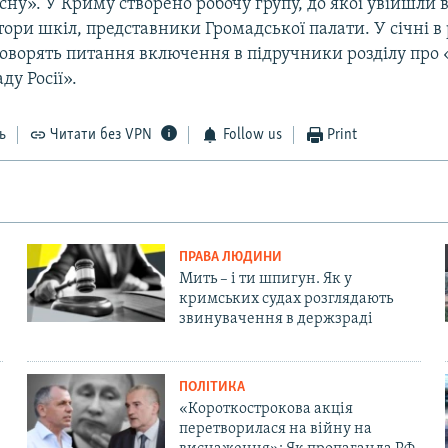
ну». У Криму створено робочу групу, до якої увійшли в
ктори шкіл, представники Громадської палати. У січні в
говорять питання включення в підручники розділу про
ду Росії».
ь
Читати без VPN
Follow us
Print
ПРАВА ЛЮДИНИ
Мить – і ти шпигун. Як у
кримських судах розглядають
звинувачення в держзраді
ПОЛІТИКА
«Короткострокова акція
перетворилася на війну на