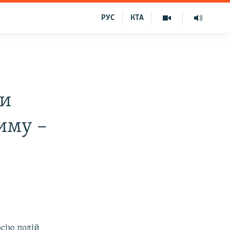
РУС
КТА
ли
иму –
сію подій