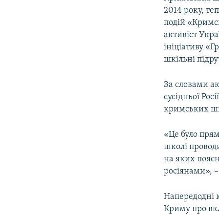
ВІДЕОУРОКИ «ELIFBE»
2014 року, т
СВІДЧЕННЯ ОКУПАЦІЇ
подій «Кримсь
активіст Укр
УКРАЇНСЬКА ПРОБЛЕМА КРИМУ
ініціативу «
ІНФОГРАФІКА
шкільні підр
За словами ак
сусідньої Росі
кримських шк
«Це було прям
школі проводи
на яких поясн
росіянами», –
Напередодні м
Криму про вк