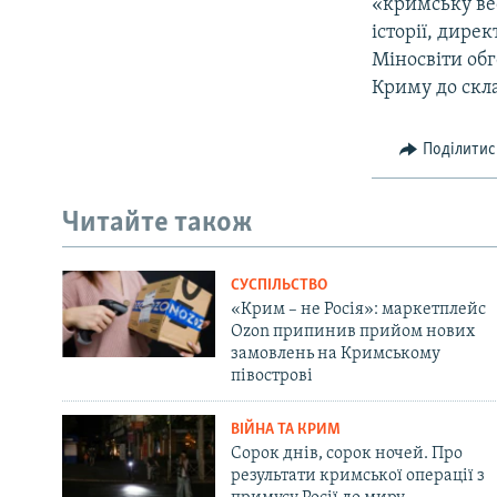
«кримську вес
історії, дире
Міносвіти об
Криму до скла
Поділитис
Читайте також
СУСПІЛЬСТВО
«Крим – не Росія»: маркетплейс
Ozon припинив прийом нових
замовлень на Кримському
півострові
ВІЙНА ТА КРИМ
Сорок днів, сорок ночей. Про
результати кримської операції з