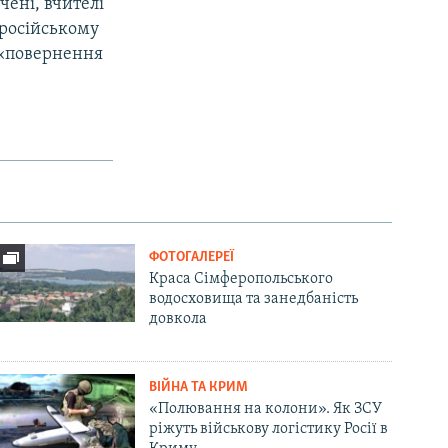
чені, вчителі
 російському
 «повернення
ФОТОГАЛЕРЕЇ
Краса Сімферопольського
водосховища та занедбаність
довкола
ВІЙНА ТА КРИМ
«Полювання на колони». Як ЗСУ
ріжуть військову логістику Росії в