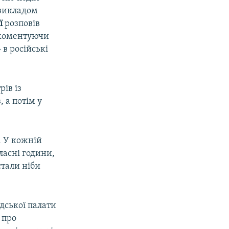
 викладом
ї
розповів
 коментуючи
в російські
рів із
, а потім у
. У кожній
ласні години,
стали ніби
адської палати
 про