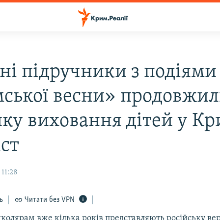
ні підручники з подіями
ської весни» продовжи
ику виховання дітей у Кр
іст
 11:28
ь
Читати без VPN
олярам вже кілька років представляють російську вер