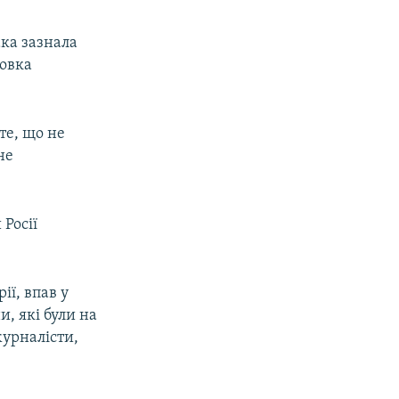
ака зазнала
ровка
те, що не
не
Росії
ії, впав у
и, які були на
журналісти,