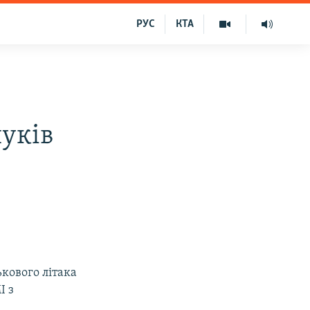
РУС
КТА
уків
ькового літака
І з