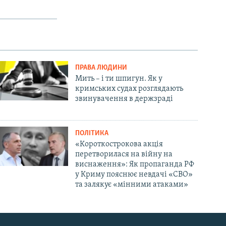
ПРАВА ЛЮДИНИ
Мить – і ти шпигун. Як у
кримських судах розглядають
звинувачення в держзраді
ПОЛІТИКА
«Короткострокова акція
перетворилася на війну на
виснаження»: Як пропаганда РФ
у Криму пояснює невдачі «СВО»
та залякує «мінними атаками»