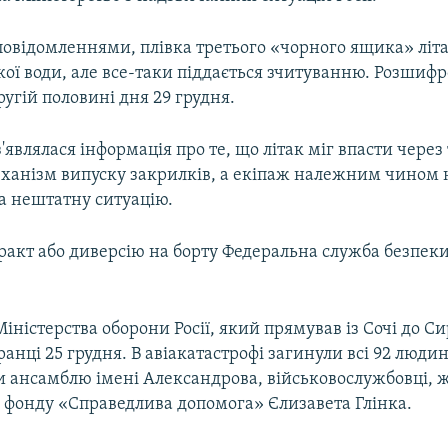
 повідомленнями, плівка третього «чорного ящика» літ
ої води, але все-таки піддається зчитуванню. Розшиф
ругій половині дня 29 грудня.
'являлася інформація про те, що літак міг впасти через 
ханізм випуску закрилків, а екіпаж належним чином 
а нештатну ситуацію.
ракт або диверсію на борту Федеральна служба безпеки 
Міністерства оборони Росії, який прямував із Сочі до Сир
анці 25 грудня. В авіакатастрофі загинули всі 92 людин
и ансамблю імені Александрова, військовослужбовці, 
а фонду «Справедлива допомога» Єлизавета Глінка.