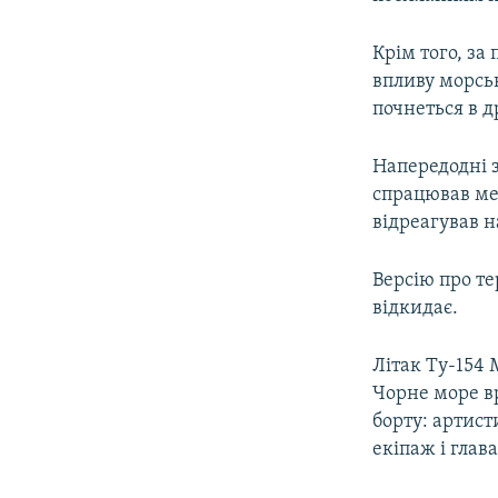
ВІДЕОУРОКИ «ELIFBE»
СВІДЧЕННЯ ОКУПАЦІЇ
Крім того, за
впливу морськ
УКРАЇНСЬКА ПРОБЛЕМА КРИМУ
почнеться в д
ІНФОГРАФІКА
Напередодні з
спрацював ме
відреагував н
Версію про те
відкидає.
Літак Ту-154 
Чорне море вр
борту: артист
екіпаж і глав