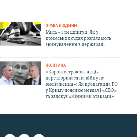
ПРАВА ЛЮДИНИ
Мить – і ти шпигун. Як у
кримських судах розглядають
звинувачення в держзраді
ПОЛІТИКА
«Короткострокова акція
перетворилася на війну на
виснаження»: Як пропаганда РФ
у Криму пояснює невдачі «СВО»
та залякує «мінними атаками»