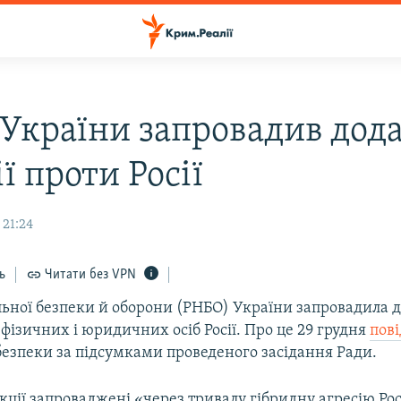
України запровадив дода
ї проти Росії
 21:24
ь
Читати без VPN
льної безпеки й оборони (РНБО) України запровадила д
 фізичних і юридичних осіб Росії. Про це 29 грудня
пов
безпеки за підсумками проведеного засідання Ради.
кції запроваджені «через тривалу гібридну агресію Рос