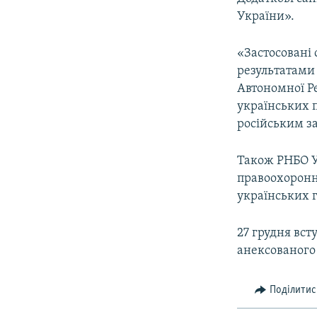
ВІДЕОУРОКИ «ELIFBE»
України».
СВІДЧЕННЯ ОКУПАЦІЇ
«Застосовані 
УКРАЇНСЬКА ПРОБЛЕМА КРИМУ
результатами
ІНФОГРАФІКА
Автономної Ре
українських п
російським за
Також РНБО У
правоохоронн
українських г
27 грудня вст
анексованого
Поділитис