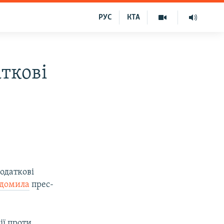
РУС
КТА
ткові
одаткові
ідомила
прес-
ії проти