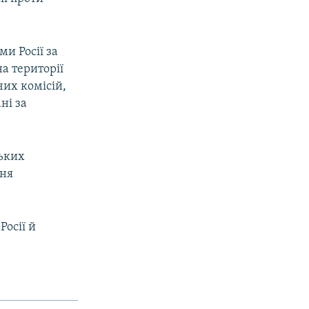
ми Росії за
а території
чих комісій,
ні за
ських
ння
Росії й