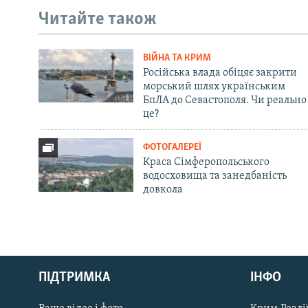
Читайте також
ВІЙНА ТА КРИМ
Російська влада обіцяє закрити
морський шлях українським
БпЛА до Севастополя. Чи реально
це?
ФОТОГАЛЕРЕЇ
Краса Сімферопольського
водосховища та занедбаність
довкола
Русский
Qırımtatar
ПІДТРИМКА
ІНФО