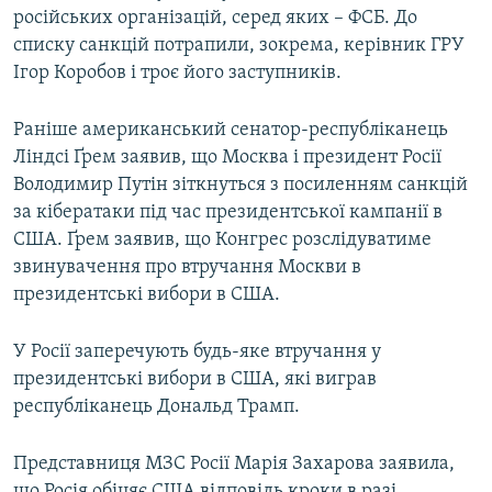
російських організацій, серед яких – ФСБ. До
ВІДЕОУРОКИ «ELIFBE»
Русский
списку санкцій потрапили, зокрема, керівник ГРУ
СВІДЧЕННЯ ОКУПАЦІЇ
Ігор Коробов і троє його заступників.
Qırımtatar
УКРАЇНСЬКА ПРОБЛЕМА КРИМУ
Раніше американський сенатор-республіканець
ДОЛУЧАЙСЯ!
ІНФОГРАФІКА
Ліндсі Ґрем заявив, що Москва і президент Росії
Володимир Путін зіткнуться з посиленням санкцій
за кібератаки під час президентської кампанії в
США. Ґрем заявив, що Конгрес розслідуватиме
Усі сайти RFE/RL
звинувачення про втручання Москви в
президентські вибори в США.
У Росії заперечують будь-яке втручання у
президентські вибори в США, які виграв
республіканець Дональд Трамп.
Представниця МЗС Росії Марія Захарова заявила,
що Росія обіцяє США відповідь кроки в разі