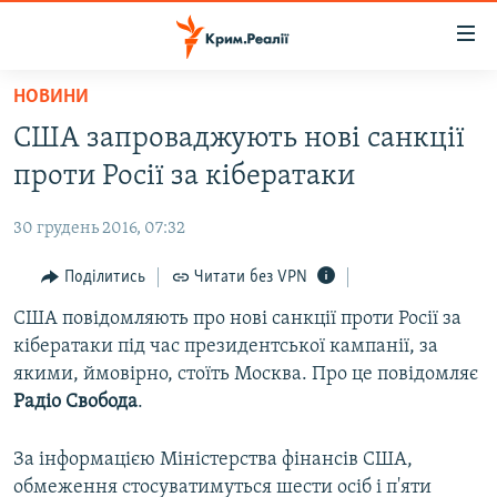
Доступність
посилання
Перейти
НОВИНИ
до
НОВИНИ
США запроваджують нові санкції
основного
ВОДА.КРИМ
матеріалу
проти Росії за кібератаки
ВІДЕО ТА ФОТО
Перейти
до
30 грудень 2016, 07:32
ПОЛІТИКА
основної
БЛОГИ
Поділитись
Читати без VPN
навігації
Перейти
ПОГЛЯД
США повідомляють про нові санкції проти Росії за
до
кібератаки під час президентської кампанії, за
ІНТЕРВ'Ю
пошуку
якими, ймовірно, стоїть Москва. Про це повідомляє
ВСЕ ЗА ДЕНЬ
Радіо Свобода
.
СПЕЦПРОЕКТИ
За інформацією Міністерства фінансів США,
ЯК ОБІЙТИ БЛОКУВАННЯ
ДЕПОРТАЦІЯ
обмеження стосуватимуться шести осіб і п'яти