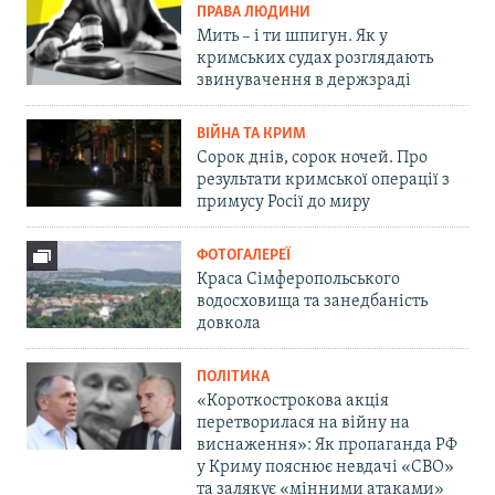
ПРАВА ЛЮДИНИ
Мить – і ти шпигун. Як у
кримських судах розглядають
звинувачення в держзраді
ВІЙНА ТА КРИМ
Сорок днів, сорок ночей. Про
результати кримської операції з
примусу Росії до миру
ФОТОГАЛЕРЕЇ
Краса Сімферопольського
водосховища та занедбаність
довкола
ПОЛІТИКА
«Короткострокова акція
перетворилася на війну на
виснаження»: Як пропаганда РФ
у Криму пояснює невдачі «СВО»
та залякує «мінними атаками»