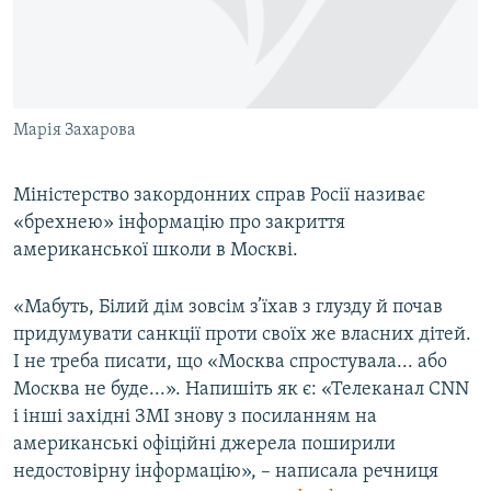
ВІДЕОУРОКИ «ELIFBE»
Русский
СВІДЧЕННЯ ОКУПАЦІЇ
Qırımtatar
УКРАЇНСЬКА ПРОБЛЕМА КРИМУ
Марія Захарова
ДОЛУЧАЙСЯ!
ІНФОГРАФІКА
Міністерство закордонних справ Росії називає
«брехнею» інформацію про закриття
Усі сайти RFE/RL
американської школи в Москві.
«Мабуть, Білий дім зовсім з’їхав з глузду й почав
придумувати санкції проти своїх же власних дітей.
І не треба писати, що «Москва спростувала... або
Москва не буде...». Напишіть як є: «Телеканал CNN
і інші західні ЗМІ знову з посиланням на
американські офіційні джерела поширили
недостовірну інформацію», – написала речниця