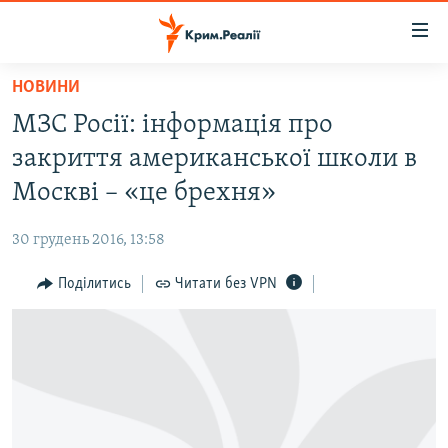
Доступність
посилання
Перейти
НОВИНИ
до
НОВИНИ
МЗС Росії: інформація про
основного
ВОДА.КРИМ
матеріалу
закриття американської школи в
ВІДЕО ТА ФОТО
Перейти
Москві – «це брехня»
до
ПОЛІТИКА
основної
30 грудень 2016, 13:58
БЛОГИ
навігації
Перейти
Поділитись
Читати без VPN
ПОГЛЯД
до
ІНТЕРВ'Ю
пошуку
ВСЕ ЗА ДЕНЬ
СПЕЦПРОЕКТИ
ЯК ОБІЙТИ БЛОКУВАННЯ
ДЕПОРТАЦІЯ