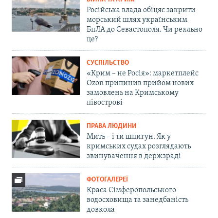
Російська влада обіцяє закрити
морський шлях українським
БпЛА до Севастополя. Чи реально
це?
СУСПІЛЬСТВО
«Крим – не Росія»: маркетплейс
Ozon припинив прийом нових
замовлень на Кримському
півострові
ПРАВА ЛЮДИНИ
Мить – і ти шпигун. Як у
кримських судах розглядають
звинувачення в держзраді
ФОТОГАЛЕРЕЇ
Краса Сімферопольського
водосховища та занедбаність
довкола