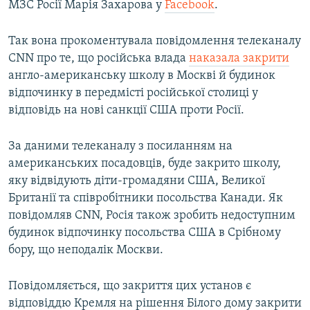
МЗС Росії Марія Захарова у
Facebook
.
Так вона прокоментувала повідомлення телеканалу
CNN про те, що російська влада
наказала закрити
англо-американську школу в Москві й будинок
відпочинку в передмісті російської столиці у
відповідь на нові санкції США проти Росії.
За даними телеканалу з посиланням на
американських посадовців, буде закрито школу,
яку відвідують діти-громадяни США, Великої
Британії та співробітники посольства Канади. Як
повідомляв CNN, Росія також зробить недоступним
будинок відпочинку посольства США в Срібному
бору, що неподалік Москви.
Повідомляється, що закриття цих установ є
відповіддю Кремля на рішення Білого дому закрити