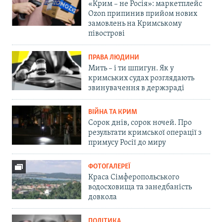
«Крим – не Росія»: маркетплейс
Ozon припинив прийом нових
замовлень на Кримському
півострові
ПРАВА ЛЮДИНИ
Мить – і ти шпигун. Як у
кримських судах розглядають
звинувачення в держзраді
ВІЙНА ТА КРИМ
Сорок днів, сорок ночей. Про
результати кримської операції з
примусу Росії до миру
ФОТОГАЛЕРЕЇ
Краса Сімферопольського
водосховища та занедбаність
довкола
ПОЛІТИКА