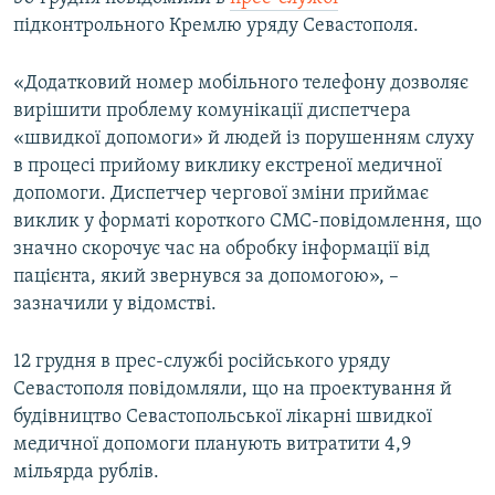
ВІДЕОУРОКИ «ELIFBE»
підконтрольного Кремлю уряду Севастополя.
Русский
СВІДЧЕННЯ ОКУПАЦІЇ
Qırımtatar
«Додатковий номер мобільного телефону дозволяє
УКРАЇНСЬКА ПРОБЛЕМА КРИМУ
вирішити проблему комунікації диспетчера
«швидкої допомоги» й людей із порушенням слуху
ДОЛУЧАЙСЯ!
ІНФОГРАФІКА
в процесі прийому виклику екстреної медичної
допомоги. Диспетчер чергової зміни приймає
виклик у форматі короткого СМС-повідомлення, що
Усі сайти RFE/RL
значно скорочує час на обробку інформації від
пацієнта, який звернувся за допомогою», –
зазначили у відомстві.
12 грудня в прес-службі російського уряду
Севастополя повідомляли, що на проектування й
будівництво Севастопольської лікарні швидкої
медичної допомоги планують витратити 4,9
мільярда рублів.