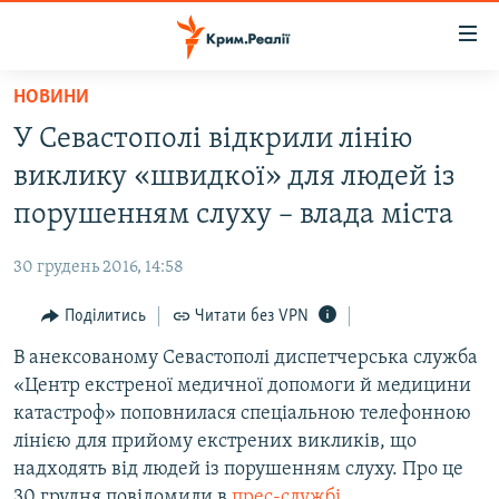
Доступність
посилання
Перейти
НОВИНИ
до
НОВИНИ
У Севастополі відкрили лінію
основного
ВОДА.КРИМ
матеріалу
виклику «швидкої» для людей із
ВІДЕО ТА ФОТО
Перейти
порушенням слуху – влада міста
до
ПОЛІТИКА
основної
30 грудень 2016, 14:58
БЛОГИ
навігації
Перейти
Поділитись
Читати без VPN
ПОГЛЯД
до
В анексованому Севастополі диспетчерська служба
ІНТЕРВ'Ю
пошуку
«Центр екстреної медичної допомоги й медицини
ВСЕ ЗА ДЕНЬ
катастроф» поповнилася спеціальною телефонною
СПЕЦПРОЕКТИ
лінією для прийому екстрених викликів, що
надходять від людей із порушенням слуху. Про це
ЯК ОБІЙТИ БЛОКУВАННЯ
ДЕПОРТАЦІЯ
30 грудня повідомили в
прес-службі