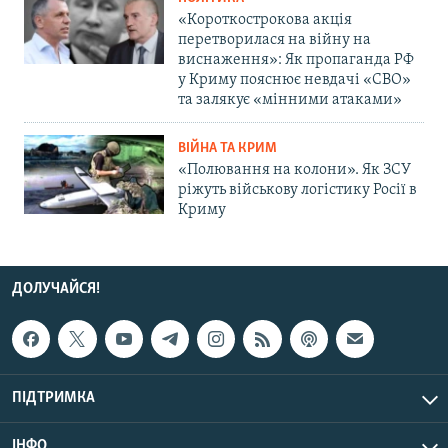
«Короткострокова акція
перетворилася на війну на
виснаження»: Як пропаганда РФ
у Криму пояснює невдачі «СВО»
та залякує «мінними атаками»
ВІЙНА ТА КРИМ
«Полювання на колони». Як ЗСУ
ріжуть військову логістику Росії в
Криму
ДОЛУЧАЙСЯ!
ПІДТРИМКА
ІНФО