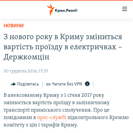
Доступність
посилання
Перейти
НОВИНИ
до
НОВИНИ
З нового року в Криму зміниться
основного
ВОДА.КРИМ
матеріалу
вартість проїзду в електричках –
ВІДЕО ТА ФОТО
Перейти
Держкомцін
до
ПОЛІТИКА
основної
30 грудень 2016, 17:37
БЛОГИ
навігації
Перейти
Поділитись
Читати без VPN
ПОГЛЯД
до
В анексованому Криму з 1 січня 2017 року
ІНТЕРВ'Ю
пошуку
змінюється вартість проїзду в залізничному
ВСЕ ЗА ДЕНЬ
транспорті приміського сполучення. Про це
СПЕЦПРОЕКТИ
повідомили в
прес-службі
підконтрольного Кремлю
комітету з цін і тарифів Криму.
ЯК ОБІЙТИ БЛОКУВАННЯ
ДЕПОРТАЦІЯ