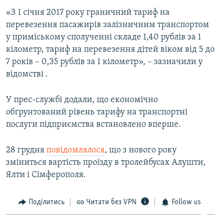
ВІДЕОУРОКИ «ELIFBE»
«З 1 січня 2017 року граничний тариф на
Русский
перевезення пасажирів залізничним транспортом
СВІДЧЕННЯ ОКУПАЦІЇ
Qırımtatar
у приміському сполученні складе 1,40 рублів за 1
УКРАЇНСЬКА ПРОБЛЕМА КРИМУ
кілометр, тариф на перевезення дітей віком від 5 до
7 років – 0,35 рублів за 1 кілометр», – зазначили у
ДОЛУЧАЙСЯ!
ІНФОГРАФІКА
відомстві .
У прес-службі додали, що економічно
Усі сайти RFE/RL
обґрунтований рівень тарифу на транспортні
послуги підприємства встановлено вперше.
28 грудня
повідомлялося
, що з нового року
зміниться вартість проїзду в тролейбусах Алушти,
Ялти і Сімферополя.
Поділитись
Читати без VPN
Follow us