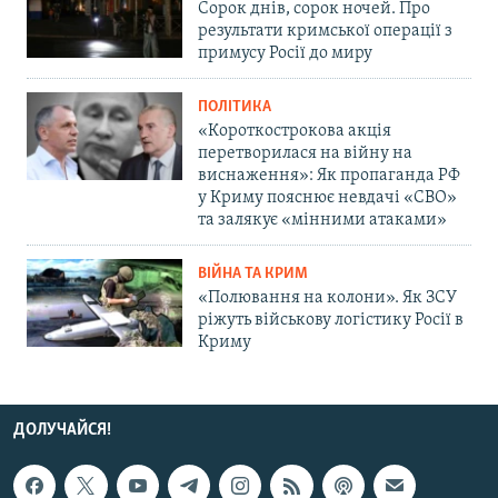
Сорок днів, сорок ночей. Про
результати кримської операції з
примусу Росії до миру
ПОЛІТИКА
«Короткострокова акція
перетворилася на війну на
виснаження»: Як пропаганда РФ
у Криму пояснює невдачі «СВО»
та залякує «мінними атаками»
ВІЙНА ТА КРИМ
«Полювання на колони». Як ЗСУ
ріжуть військову логістику Росії в
Криму
ДОЛУЧАЙСЯ!