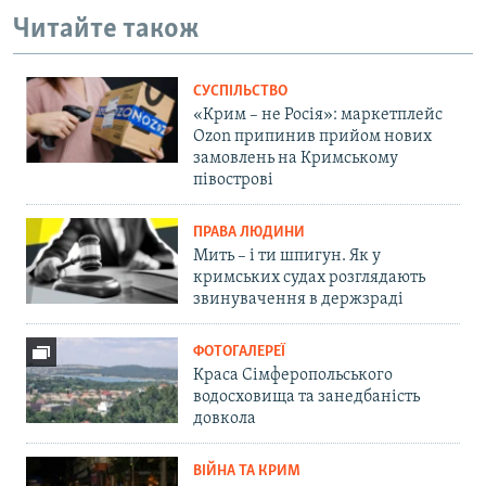
Читайте також
СУСПІЛЬСТВО
«Крим – не Росія»: маркетплейс
Ozon припинив прийом нових
замовлень на Кримському
півострові
ПРАВА ЛЮДИНИ
Мить – і ти шпигун. Як у
кримських судах розглядають
звинувачення в держзраді
ФОТОГАЛЕРЕЇ
Краса Сімферопольського
водосховища та занедбаність
довкола
ВІЙНА ТА КРИМ