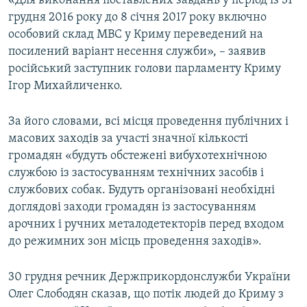
«Для виконання поставлених завдань у період із 31
ВІДЕОУРОКИ «ELIFBE»
грудня 2016 року до 8 січня 2017 року включно
Русский
особовий склад МВС у Криму переведений на
СВІДЧЕННЯ ОКУПАЦІЇ
Qırımtatar
посилений варіант несення служби», – заявив
УКРАЇНСЬКА ПРОБЛЕМА КРИМУ
російський заступник голови парламенту Криму
Ігор Михайличенко.
ДОЛУЧАЙСЯ!
ІНФОГРАФІКА
За його словами, всі місця проведення публічних і
масових заходів за участі значної кількості
Усі сайти RFE/RL
громадян «будуть обстежені вибухотехнічною
службою із застосуванням технічних засобів і
службових собак. Будуть організовані необхідні
доглядові заходи громадян із застосуванням
арочних і ручних металодетекторів перед входом
до режимних зон місць проведення заходів».
30 грудня речник Держприкордонслужби України
Олег Слободян сказав, що потік людей до Криму з