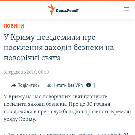
Доступність
посилання
Перейти
НОВИНИ
до
НОВИНИ
У Криму повідомили про
основного
ВОДА.КРИМ
матеріалу
посилення заходів безпеки на
ВІДЕО ТА ФОТО
Перейти
новорічні свята
до
ПОЛІТИКА
основної
31 грудень 2016, 08:19
БЛОГИ
навігації
Перейти
Поділитись
Читати без VPN
ПОГЛЯД
до
У Криму на час новорічних свят планують
ІНТЕРВ'Ю
пошуку
посилити заходи безпеки. Про це 30 грудня
ВСЕ ЗА ДЕНЬ
повідомили в прес-службі підконтрольного Кремлю
СПЕЦПРОЕКТИ
уряду Криму.
ЯК ОБІЙТИ БЛОКУВАННЯ
ДЕПОРТАЦІЯ