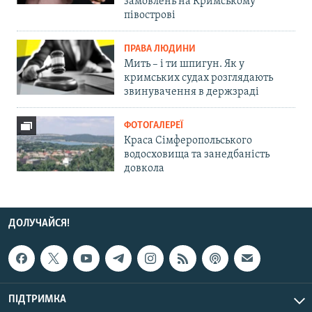
замовлень на Кримському
півострові
ПРАВА ЛЮДИНИ
Мить – і ти шпигун. Як у
кримських судах розглядають
звинувачення в держзраді
ФОТОГАЛЕРЕЇ
Краса Сімферопольського
водосховища та занедбаність
довкола
ДОЛУЧАЙСЯ!
ПІДТРИМКА